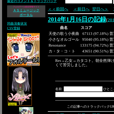
最近のコメント＆トラックバック
フォルテール総合情報サイト
＜＜前回へ
＜前日へ
翌日へ＞
ＡＳミュージック
ポータル
2014年1月16日の記録
(
20
同曲演奏状況
曲名
スコア
CSV登録
天使の歌う小夜曲
67113
(
97.18%
)
普
小さなオルゴール
95040
(
95.18%
)
普
Resonance
133175
(
94.72%
)
普
カ・タ・コ・ト
43651
(
90.51%
)
普
Res→乙女→カタコト。朝全然弾
くて苦労しました。
名前:
ひとこ
この記事へのトラックバックURL: https:/