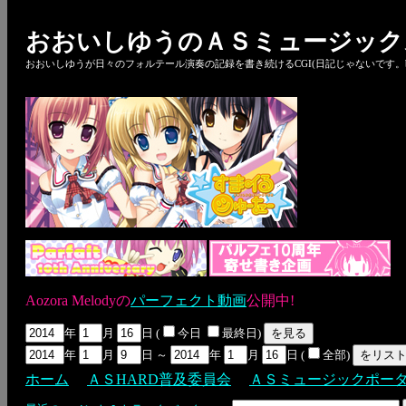
おおいしゆうのＡＳミュージック
おおいしゆうが日々のフォルテール演奏の記録を書き続けるCGI(日記じゃないです。bl
Aozora Melodyの
パーフェクト動画
公開中!
年
月
日 (
今日
最終日)
年
月
日 ～
年
月
日 (
全部)
ホーム
ＡＳHARD普及委員会
ＡＳミュージックポー