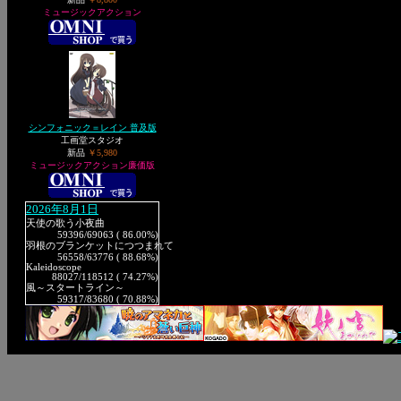
ミュージックアクション
シンフォニック＝レイン 普及版
工画堂スタジオ
新品
￥5,980
ミュージックアクション廉価版
2026年8月1日
天使の歌う小夜曲
59396
/69063 ( 86.00%)
羽根のブランケットにつつまれて
56558
/63776 ( 88.68%)
Kaleidoscope
88027
/118512 ( 74.27%)
風～スタートライン～
59317
/83680 ( 70.88%)