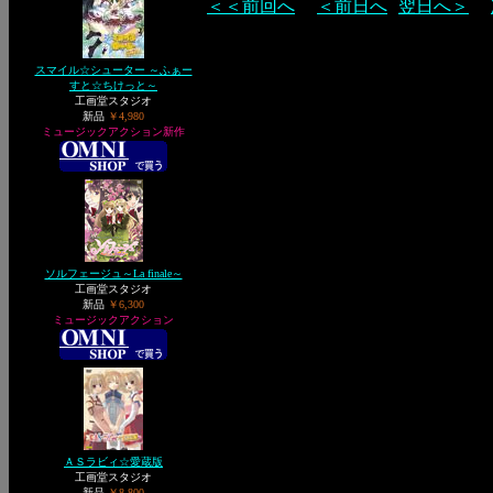
＜＜前回へ
＜前日へ
翌日へ＞
スマイル☆シューター ～ふぁー
すと☆ちけっと～
工画堂スタジオ
新品
￥4,980
ミュージックアクション新作
ソルフェージュ～La finale～
工画堂スタジオ
新品
￥6,300
ミュージックアクション
ＡＳラビィ☆愛蔵版
工画堂スタジオ
新品
￥8,800