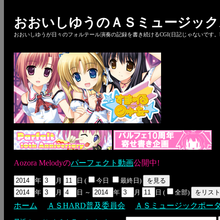
おおいしゆうのＡＳミュージック
おおいしゆうが日々のフォルテール演奏の記録を書き続けるCGI(日記じゃないです。bl
Aozora Melodyの
パーフェクト動画
公開中!
年
月
日 (
今日
最終日)
年
月
日 ～
年
月
日 (
全部)
ホーム
ＡＳHARD普及委員会
ＡＳミュージックポー