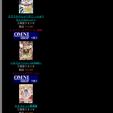
スマイル☆シューター ～ふぁー
すと☆ちけっと～
工画堂スタジオ
新品
￥4,980
ミュージックアクション新作
ソルフェージュ～La finale～
工画堂スタジオ
新品
￥6,300
ミュージックアクション
ＡＳラビィ☆愛蔵版
工画堂スタジオ
新品
￥8,800