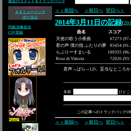
最近のコメント＆トラックバック
フォルテール総合情報サイト
＜＜前回へ
＜前日へ
翌日へ＞
ＡＳミュージック
ポータル
2014年3月11日の記録
(
20
同曲演奏状況
曲名
スコア
CSV登録
天使の歌う小夜曲
67273
(
97
君の声 僕の指 ふたりの夢
83454
(
91
らぶりーすまいる
189355
(
96
Rosa di Vittoria
72026
(
93
君声→ばら→LD。妥当なところ
名前:
ひとこ
この記事へのトラックバックURL: https:/
＜＜前回へ
＜前日へ
翌日へ＞