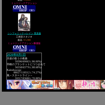
ミュージックアクション
シンフォニック＝レイン 普及版
工画堂スタジオ
新品
￥5,980
ミュージックアクション廉価版
2026年8月1日
天使の歌う小夜曲
59396
/69063 ( 86.00%)
羽根のブランケットにつつまれて
56558
/63776 ( 88.68%)
Kaleidoscope
88027
/118512 ( 74.27%)
風～スタートライン～
59317
/83680 ( 70.88%)