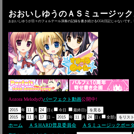
おおいしゆうのＡＳミュージック
おおいしゆうが日々のフォルテール演奏の記録を書き続けるCGI(日記じゃないです。bl
Aozora Melodyの
パーフェクト動画
公開中!
年
月
日 (
今日
最終日)
年
月
日 ～
年
月
日 (
全部)
ホーム
ＡＳHARD普及委員会
ＡＳミュージックポー