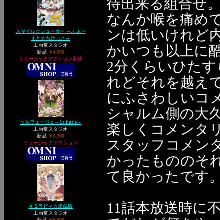
待出来る組合せ
なんか喉を痛め
ンは低いけれど
スマイル☆シューター ～ふぁー
すと☆ちけっと～
工画堂スタジオ
かいつも以上に
新品
￥4,980
ミュージックアクション新作
2分くらいひた
れどそれを越え
にふさわしいコ
シャルム側の大
ソルフェージュ～La finale～
楽しくコメンタ
工画堂スタジオ
新品
￥6,300
スタッフコメン
ミュージックアクション
かったもののそ
て良かったです
11話本放送時に
ＡＳラビィ☆愛蔵版
工画堂スタジオ
新品
￥8,800