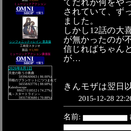
てだれが何をや
ミュージックアクション
されていて、ず
ました。
しかし12話の大
が無かったのが
シンフォニック＝レイン 普及版
工画堂スタジオ
信じればちゃん
新品
￥5,980
ミュージックアクション廉価版
が…
2026年8月1日
天使の歌う小夜曲
59396
/69063 ( 86.00%)
羽根のブランケットにつつまれて
きんモザは翌日
56558
/63776 ( 88.68%)
Kaleidoscope
88027
/118512 ( 74.27%)
風～スタートライン～
2015-12-28 22:2
59317
/83680 ( 70.88%)
名前: