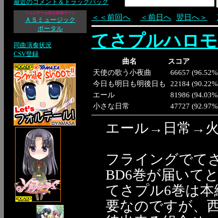
最近のコメント＆トラックバック
フォルテール総合情報サイト
＜＜前回へ
＜前日へ
翌日へ＞
ＡＳミュージック
ポータル
てさプルハロモ
同曲演奏状況
CSV登録
曲名
スコア
天使の歌う小夜曲
66657
(
96.52%
今日も明日も明後日も
22184
(
90.22%
エール
81986
(
94.03%
小さな日常
47727
(
92.97%
エール→日常→
フライングでて
BD6巻が届いて
てさプル6巻は
要なのですが、