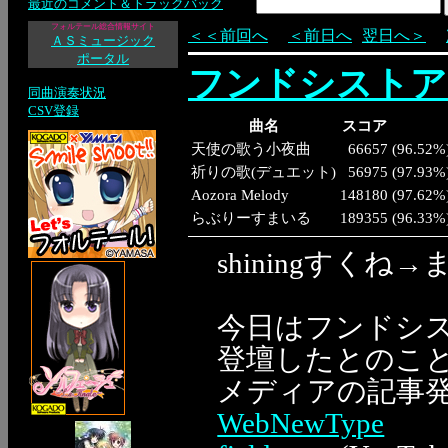
最近のコメント＆トラックバック
フォルテール総合情報サイト
＜＜前回へ
＜前日へ
翌日へ＞
ＡＳミュージック
ポータル
フンドシストア
同曲演奏状況
CSV登録
曲名
スコア
天使の歌う小夜曲
66657
(
96.52%
祈りの歌(デュエット)
56975
(
97.93%
Aozora Melody
148180
(
97.62%
らぶりーすまいる
189355
(
96.33%
shiningすく
今日はフンドシ
登壇したとのこ
メディアの記事
WebNewType