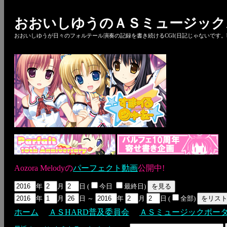
おおいしゆうのＡＳミュージック
おおいしゆうが日々のフォルテール演奏の記録を書き続けるCGI(日記じゃないです。bl
Aozora Melodyの
パーフェクト動画
公開中!
年
月
日 (
今日
最終日)
年
月
日 ～
年
月
日 (
全部)
ホーム
ＡＳHARD普及委員会
ＡＳミュージックポー