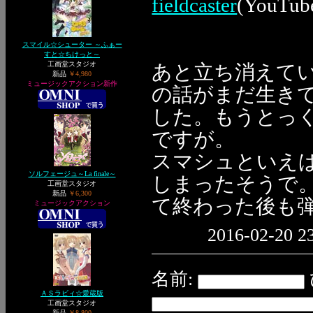
fieldcaster
(YouTu
スマイル☆シューター ～ふぁー
すと☆ちけっと～
工画堂スタジオ
あと立ち消えて
新品
￥4,980
ミュージックアクション新作
の話がまだ生き
した。もうとっ
ですが。
スマシュといえ
ソルフェージュ～La finale～
しまったそうで
工画堂スタジオ
新品
￥6,300
て終わった後も
ミュージックアクション
2016-02-20 23
名前:
ＡＳラビィ☆愛蔵版
工画堂スタジオ
新品
￥8,800