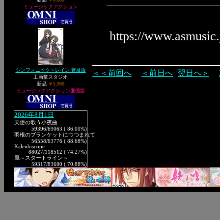
ミュージックアクション
https://www.asmusic
シンフォニック＝レイン 普及版
＜＜前回へ
＜前日へ
翌日へ＞
工画堂スタジオ
新品
￥5,980
ミュージックアクション廉価版
2026年8月1日
天使の歌う小夜曲
59396
/69063 ( 86.00%)
羽根のブランケットにつつまれて
56558
/63776 ( 88.68%)
Kaleidoscope
88027
/118512 ( 74.27%)
風～スタートライン～
59317
/83680 ( 70.88%)