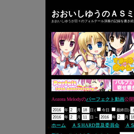
おおいしゆうのＡＳミ
おおいしゆうが日々のフォルテール演奏の記録を書き続ける
Aozora Melodyの
パーフェクト動画
公開
年
月
日 (
今日
最終日)
年
月
日 ～
年
月
ホーム
ＡＳHARD普及委員会
Ａ