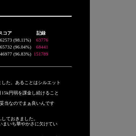
スコア
記録
62573
(
98.11%
)
63776
65732
(
96.04%
)
68441
46977
(
96.83%
)
151789
ました。あることはシルエット
15k円弱を課金し続けること
ら妥当なのでまぁ良いんです
Lしておきました。
いまいち華やかさに欠けてい