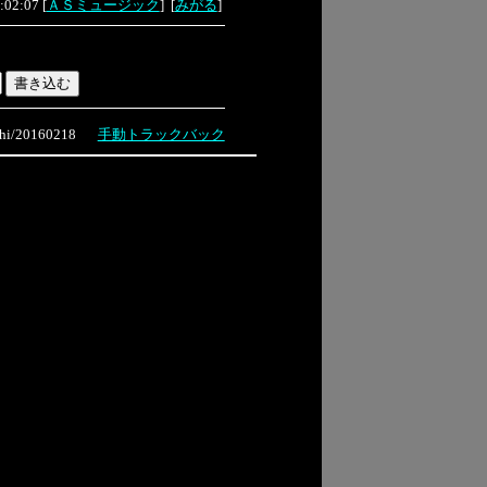
:02:07
[
ＡＳミュージック
]
[
みがる
]
i/20160218
手動トラックバック