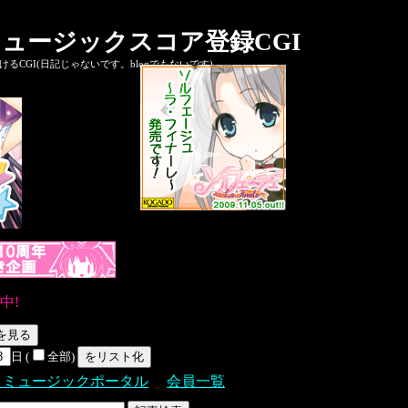
ュージックスコア登録CGI
CGI(日記じゃないです。blogでもないです)
中!
日 (
全部)
Ｓミュージックポータル
会員一覧