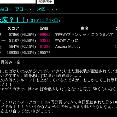
前日へ
翌日へ＞
次回へ＞＞
衣装？！！
(
2016年2月18日
)
スコア
記録
曲名
曲
67860
(
98.26%
)
69063
羽根のブランケットにつつまれて
シー
51107
(
95.50%
)
53513
空の向こうに
を
56476
(
92.15%
)
61288
Aozora Melody
1
る
189355
(
96.33%
)
195577
→微笑み→空
揃ったばかりのみがるですが、いきなりまた新衣装が配信されてい
いたのですが、間をあけずにまた3週連続とは…
次の衣装のシルエットも上がっているのですが、もしかしてこれ毎月
は？！！
シャゲのガチャに比べれば全然大したことないし毎月15kくらいな
っくりとPSストアカード15k円分買ってきて今日配信された分をD
メイド服？！！ というかなんか今回の分はあまり刺さらないなぁ。
にあまり合ってないきがします。