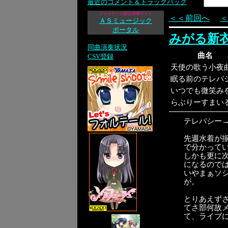
最近のコメント＆トラックバック
フォルテール総合情報サイト
＜＜前回へ
＜
ＡＳミュージック
ポータル
みがる新
同曲演奏状況
曲名
CSV登録
天使の歌う小夜
眠る前のテレパ
いつでも微笑み
らぶりーすまい
テレパシー
先週水着が
で分かって
しかも更に
になるので
いやまぁソ
が。
とりあえずざ
てさ部何故
て、ライブ