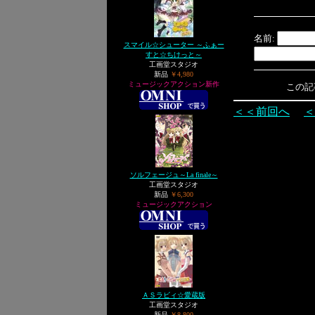
名前:
スマイル☆シューター ～ふぁー
すと☆ちけっと～
工画堂スタジオ
新品
￥4,980
ミュージックアクション新作
この記事へ
＜＜前回へ
＜
ソルフェージュ～La finale～
工画堂スタジオ
新品
￥6,300
ミュージックアクション
ＡＳラビィ☆愛蔵版
工画堂スタジオ
新品
￥8,800