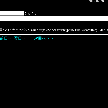
2016-02-28 01
ひとこと:
のトラックバックURL: https://www.asmusic.jp/ASHARD/score/tb.cgi/yu-oish
前日へ
翌日へ＞
次回へ＞＞