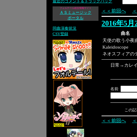
最近のコメント＆トラックバック
フォルテール総合情報サイト
＜＜前回へ
＜
ＡＳミュージック
ポータル
2016年5
同曲演奏状況
曲名
CSV登録
天使の歌う小夜
Kaleidoscope
ネオスフィアの
日常→カレ
名前:
この記事へ
＜＜前回へ
＜