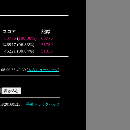
スコア
記録
て
63776
(
100.00%
)
63776
146977
(
96.83%
)
151789
46221
(
90.04%
)
51336
-08-09 22:49:39
[
ＡＳミュージック
]
i/20160525
手動トラックバック