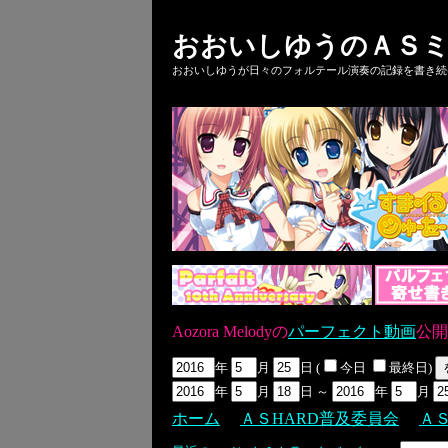
おおいしゆうのＡＳミ
おおいしゆうが日々のフォルテール演奏の記録を書き続ける
Aozora Melodyの
パーフェクト動画
公開
年
月
日 (
今日
最終日)
年
月
日 ～
年
月
ホーム
ＡＳHARD普及委員会
Ａ