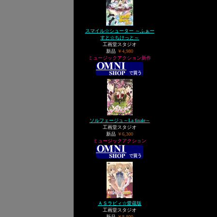
スマイル☆シューター ～ふぁー
すと☆ちけっと～
工画堂スタジオ
新品
￥4,980
ミュージックアクション新作
ソルフェージュ～La finale～
工画堂スタジオ
新品
￥6,300
ミュージックアクション
ＡＳラビィ☆愛蔵版
工画堂スタジオ
新品
￥8,800