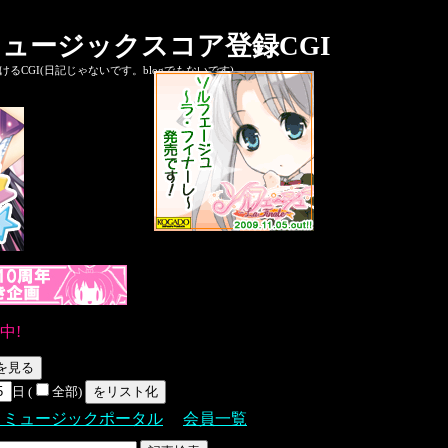
ュージックスコア登録CGI
CGI(日記じゃないです。blogでもないです)
中!
日 (
全部)
Ｓミュージックポータル
会員一覧