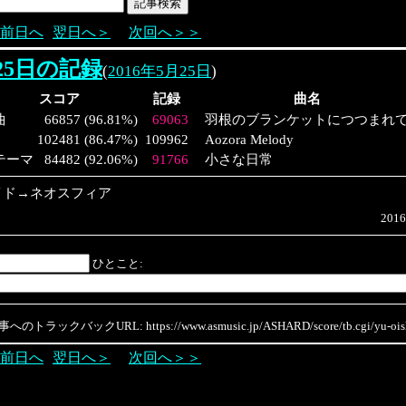
前日へ
翌日へ＞
次回へ＞＞
月25日の記録
(
2016年5月25日
)
スコア
記録
曲名
曲
66857
(
96.81%
)
69063
羽根のブランケットにつつまれ
102481
(
86.47%
)
109962
Aozora Melody
テーマ
84482
(
92.06%
)
91766
小さな日常
イド→ネオスフィア
2016
ひとこと:
のトラックバックURL: https://www.asmusic.jp/ASHARD/score/tb.cgi/yu-oish
前日へ
翌日へ＞
次回へ＞＞