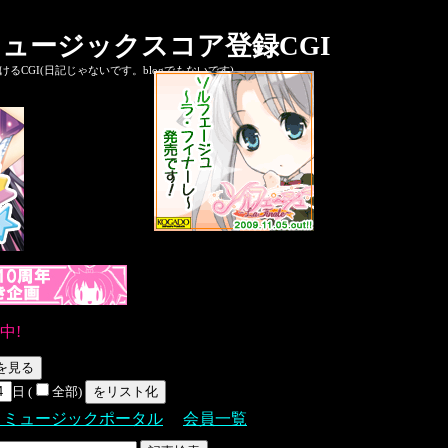
ュージックスコア登録CGI
CGI(日記じゃないです。blogでもないです)
中!
日 (
全部)
Ｓミュージックポータル
会員一覧