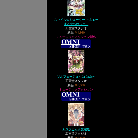
スマイル☆シューター ～ふぁー
すと☆ちけっと～
工画堂スタジオ
新品
￥4,980
ミュージックアクション新作
ソルフェージュ～La finale～
工画堂スタジオ
新品
￥6,300
ミュージックアクション
ＡＳラビィ☆愛蔵版
工画堂スタジオ
新品
￥8,800