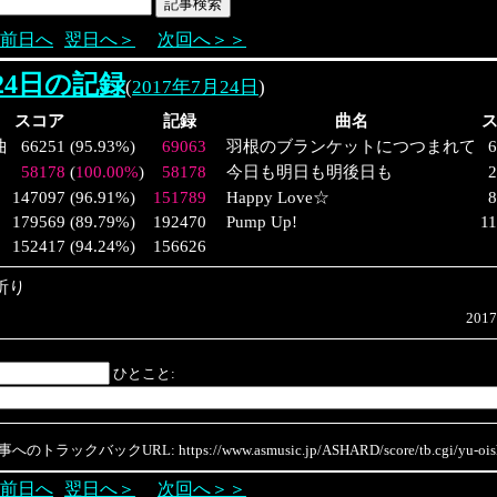
前日へ
翌日へ＞
次回へ＞＞
月24日の記録
(
2017年7月24日
)
スコア
記録
曲名
曲
66251
(
95.93%
)
69063
羽根のブランケットにつつまれて
6
58178
(
100.00%
)
58178
今日も明日も明後日も
2
147097
(
96.91%
)
151789
Happy Love☆
8
179569
(
89.79%
)
192470
Pump Up!
1
152417
(
94.24%
)
156626
祈り
2017
ひとこと:
のトラックバックURL: https://www.asmusic.jp/ASHARD/score/tb.cgi/yu-oish
前日へ
翌日へ＞
次回へ＞＞