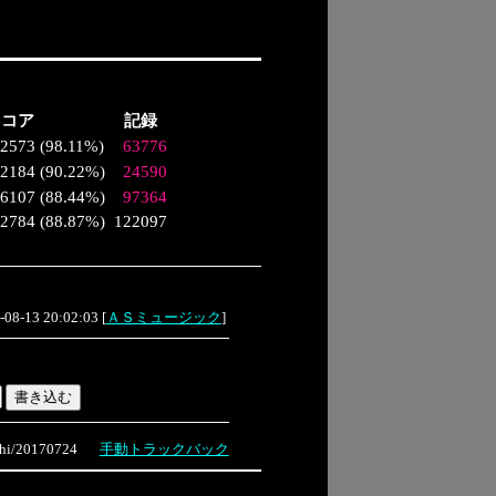
スコア
記録
2573
(
98.11%
)
63776
2184
(
90.22%
)
24590
6107
(
88.44%
)
97364
12784
(
88.87%
)
122097
-08-13 20:02:03
[
ＡＳミュージック
]
i/20170724
手動トラックバック