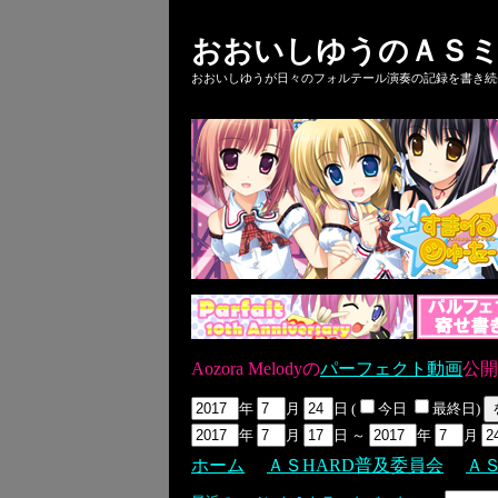
おおいしゆうのＡＳミ
おおいしゆうが日々のフォルテール演奏の記録を書き続ける
Aozora Melodyの
パーフェクト動画
公開
年
月
日 (
今日
最終日)
年
月
日 ～
年
月
ホーム
ＡＳHARD普及委員会
Ａ