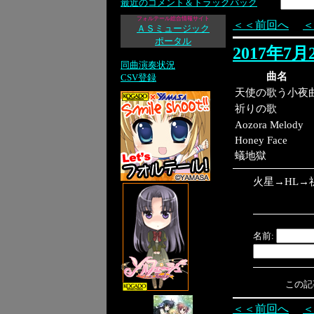
最近のコメント＆トラックバック
フォルテール総合情報サイト
＜＜前回へ
＜
ＡＳミュージック
ポータル
2017年7
同曲演奏状況
曲名
CSV登録
天使の歌う小夜
祈りの歌
Aozora Melody
Honey Face
蟻地獄
火星→HL→
名前:
この記事へ
＜＜前回へ
＜