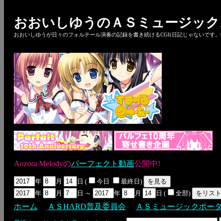
おおいしゆうのＡＳミュージック
おおいしゆうが日々のフォルテール演奏の記録を書き続けるCGI(日記じゃないです。bl
Aozora Melodyの
パーフェクト動画
公開中!
年
月
日 (
今日
最終日)
年
月
日 ～
年
月
日 (
全部)
ホーム
ＡＳHARD普及委員会
ＡＳミュージックポー