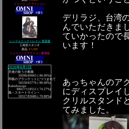
ミュージックアクション
デリラジ、台湾
んでいただきま
ていかったので
シンフォニック＝レイン 普及版
います！
工画堂スタジオ
新品
￥5,980
ミュージックアクション廉価版
2026年8月1日
天使の歌う小夜曲
59396
/69063 ( 86.00%)
羽根のブランケットにつつまれて
あっちゃんのア
56558
/63776 ( 88.68%)
Kaleidoscope
にディスプレイし
88027
/118512 ( 74.27%)
風～スタートライン～
59317
/83680 ( 70.88%)
クリルスタンド
てみました。