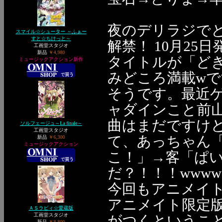
夜のデリラジでと
スマイル☆シューター ～ふぁー
すと☆ちけっと～
解禁！ 10月25
工画堂スタジオ
新品
￥4,980
タイトルが「ど
ミュージックアクション新作
みどころ満載w
そうです。最近
ャダインこと前
曲はまだですけ
ソルフェージュ～La finale～
工画堂スタジオ
て、あっちゃん
新品
￥6,300
ミュージックアクション
こ！」→客「ぱ
だ？！！！wwww
今回もアニメイト
アニメイト限定版
ＡＳラビィ☆愛蔵版
工画堂スタジオ
がつくというこ
新品
￥8,800