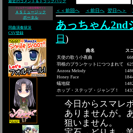
最近のコメント＆トラックバック
フォルテール総合情報サイト
＜＜前回へ
＜前日へ
翌日へ＞
ＡＳミュージック
ポータル
あっちゃん2n
同曲演奏状況
CSV登録
日
)
曲名
ス
天使の歌う小夜曲
66
羽根のブランケットにつつまれて
62
Aozora Melody
148
Honey Face
184
蟻地獄
148
ホップ・ステップ・ジャンプ！
143
今日からスマレ
ありませんが。
狙いません。
宝石→どりま→