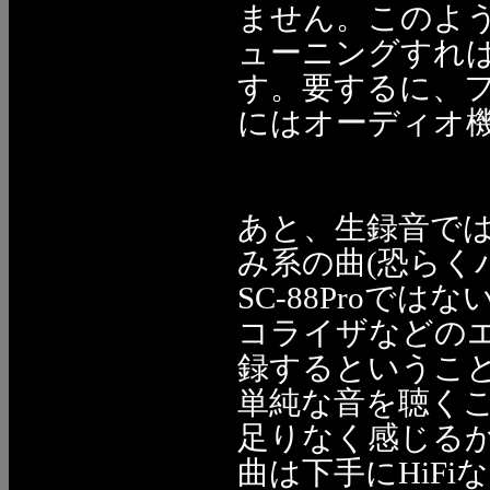
ません。このよ
ューニングすれ
す。要するに、
にはオーディオ
あと、生録音で
み系の曲(恐らく
SC-88Proで
コライザなどの
録するというこ
単純な音を聴く
足りなく感じる
曲は下手にHiF