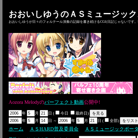
おおいしゆうのＡＳミュージック
おおいしゆうが日々のフォルテール演奏の記録を書き続けるCGI(日記じゃないです。bl
Aozora Melodyの
パーフェクト動画
公開中!
年
月
日 (
今日
最終日)
年
月
日 ～
年
月
日 (
全部)
ホーム
ＡＳHARD普及委員会
ＡＳミュージックポー