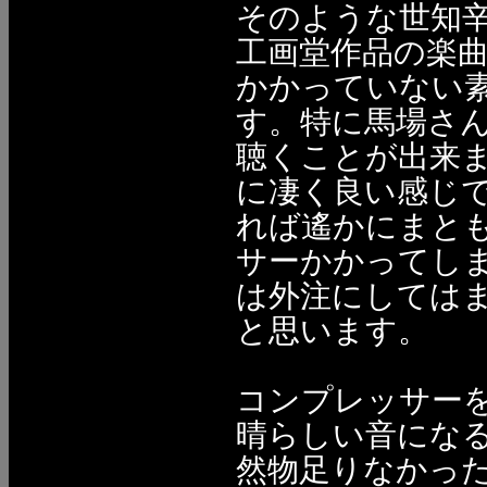
そのような世知
工画堂作品の楽
かかっていない
す。特に馬場さ
聴くことが出来ま
に凄く良い感じ
れば遙かにまと
サーかかってし
は外注にしては
と思います。
コンプレッサー
晴らしい音にな
然物足りなかっ