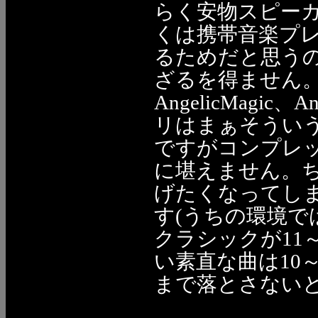
らく安物スピー
くは携帯音楽プ
るためだと思う
ざるを得ません
AngelicMagi
リはまぁそうい
ですがコンプレ
に堪えません。
げたくなってし
す(うちの環境
クラシックが11
い素直な曲は10
まで落とさないと