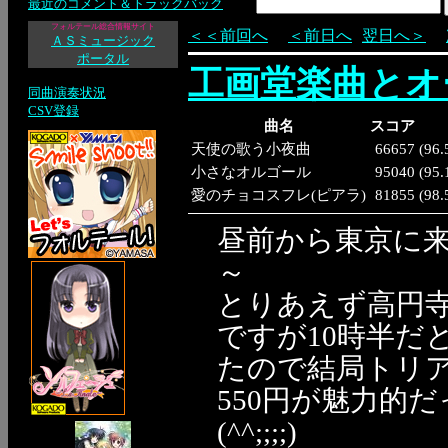
最近のコメント＆トラックバック
フォルテール総合情報サイト
＜＜前回へ
＜前日へ
翌日へ＞
ＡＳミュージック
ポータル
工画堂楽曲とオ
同曲演奏状況
CSV登録
曲名
スコア
天使の歌う小夜曲
66657
(
96
小さなオルゴール
95040
(
95
愛のチョコスフレ(ピアラ)
81855
(
98
昼前から東京に
～
とりあえず高円
ですが10時半だと
たので結局トリア
550円が魅力的
(^^;;;;)