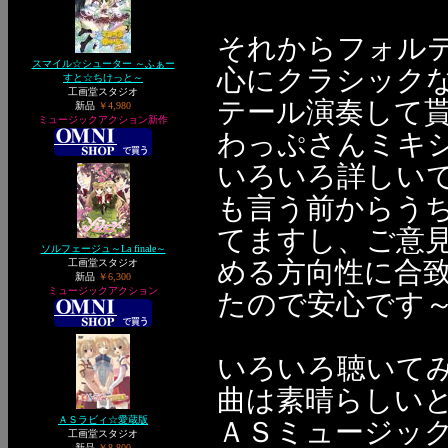
それからフォル
スマイル☆シューター ～ふぁー
心にクラシック
すと☆ちけっと～
工画堂スタジオ
テール演奏して
新品
￥4,980
ミュージックアクション新作
わっぷさんミキ
いろいろ詳しい
も言う前からう
てますし、ご意
ソルフェージュ～La finale～
める方向性に合
工画堂スタジオ
新品
￥6,300
ミュージックアクション
たので安心です
いろいろ聴いて
曲は素晴らしい
ＡＳラビィ☆愛蔵版
ＡＳミュージッ
工画堂スタジオ
新品
￥8,800