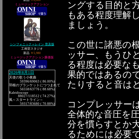
ングする目的と
ミュージックアクション
もある程度理解
ましょう。
この世に諸悪の
シンフォニック＝レイン 普及版
工画堂スタジオ
ッサー、もうひ
新品
￥5,980
ミュージックアクション廉価版
る程度は必要な
果的ではあるの
2026年8月1日
天使の歌う小夜曲
たりすると音は
59396
/69063 ( 86.00%)
羽根のブランケットにつつまれて
56558
/63776 ( 88.68%)
Kaleidoscope
88027
/118512 ( 74.27%)
風～スタートライン～
コンプレッサー
59317
/83680 ( 70.88%)
全体的な音圧を
分を慣らすとか
るためには必要