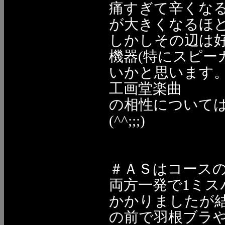
痛すぎて辛くな
が大きくなるほ
しかしその辺は
機器(特にスピー
いかと思います
工画堂楽曲
の相性について
(^^;;;)
＃ＡＳはコース
両方一発で1ミス
かかりましたが
の前で羽根ブラ