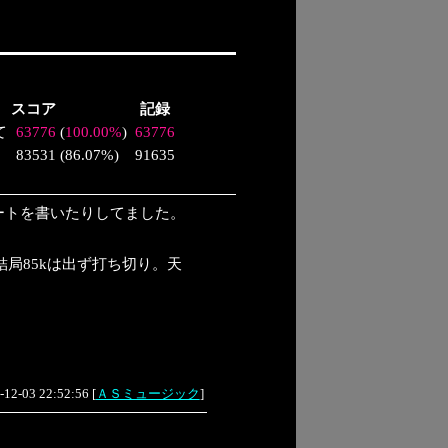
スコア
記録
て
63776
(
100.00%
)
63776
83531
(
86.07%
)
91635
ートを書いたりしてました。
局85kは出ず打ち切り。天
-12-03 22:52:56
[
ＡＳミュージック
]