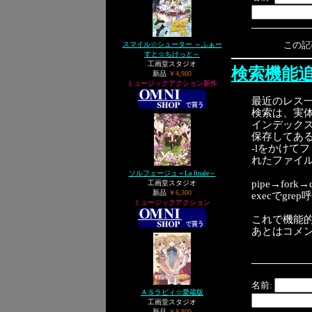
この記事へ
スマイル☆シューター ～ふぁー
すと☆ちけっと～
工画堂スタジオ
検索機能
新品
￥4,980
ミュージックアクション新作
最近のレス
検索は、実体はg
インデック
保存してある
-lをかけ
れたファイ
ソルフェージュ～La finale～
pipe→for
工画堂スタジオ
新品
￥6,300
execでg
ミュージックアクション
これで機能
あとはコメ
名前:
ＡＳラビィ☆愛蔵版
工画堂スタジオ
新品
￥8,800