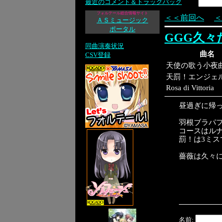
最近のコメント＆トラックバック
フォルテール総合情報サイト
＜＜前回へ
＜
ＡＳミュージック
ポータル
GGG久々だ
同曲演奏状況
曲名
CSV登録
天使の歌う小夜
天罰！エンジェ
Rosa di Vittoria
昼過ぎに帰
羽根ブラパ
コースはルナ
罰！は3ミス
薔薇は久々
名前: