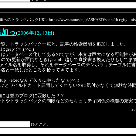
のトラックバックURL: https://www.asmusic.jp/ASHARD/score/tb.cgi/yu-oish
追加っ
(
2006年12月3日
)
一覧、トラックバック一覧と、記事の検索機能を追加しました。
repです(^^;;;)
スはデータベース化してあるのですが、本文は巨大になる可能性が
ので(更新が面倒なときはsamba越しで直接書き換えたりもしてます(
てファイル名を取得し、それをデータベースのテンポラリテーブルに
ル名と一致したところを拾ってきてます。
k→dup→execなんて久々にやったなぁ(^^;;)
rep呼ぶとワイルドカード展開してくれないのに気付かなくて無駄な時間を費
的には並のブログに匹敵した？？
ントやトラックバックの制限などのセキュリティ関係の機能の充実
20
ひとこと: