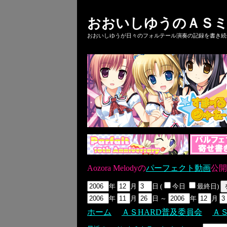
おおいしゆうのＡＳミ
おおいしゆうが日々のフォルテール演奏の記録を書き続ける
Aozora Melodyの
パーフェクト動画
公開
年
月
日 (
今日
最終日)
年
月
日 ～
年
月
ホーム
ＡＳHARD普及委員会
Ａ