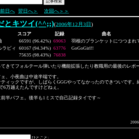
前日へ
翌日へ＞
次回へ＞＞
とキツイ(^^;;)
(
2006年12月3日
)
スコア
記録
曲名
曲
66591
(
96.42%
)
69063
羽根のブランケットにつつまれ
ルラビィ
60167
(
94.34%
)
63776
GoGoGirl!!
75635
(
98.43%
)
76838
ってきてフォルテール弾いたり機能拡張したり教職用の最後のレポ
フェ、小夜曲は中途半端です。
ティックですが、しばらくGGGやってなかったのできついです。結
で6万越えたんですけどねぇ。
に前半パフェ。後半も1ミスで自己記録タイです～
2006
ひとこと: