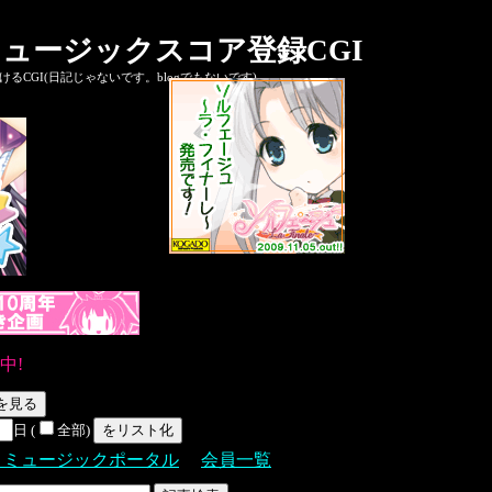
ュージックスコア登録CGI
CGI(日記じゃないです。blogでもないです)
中!
日 (
全部)
Ｓミュージックポータル
会員一覧