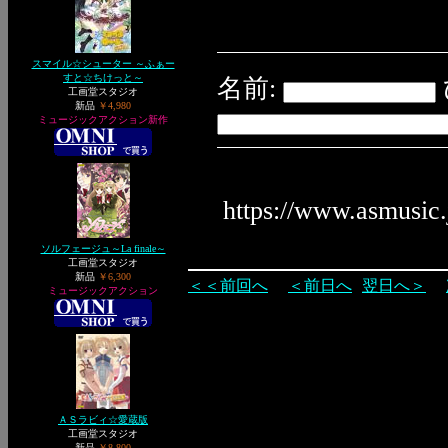
スマイル☆シューター ～ふぁー
すと☆ちけっと～
名前:
工画堂スタジオ
新品
￥4,980
ミュージックアクション新作
https://www.asmusic
ソルフェージュ～La finale～
工画堂スタジオ
新品
￥6,300
＜＜前回へ
＜前日へ
翌日へ＞
ミュージックアクション
ＡＳラビィ☆愛蔵版
工画堂スタジオ
新品
￥8,800