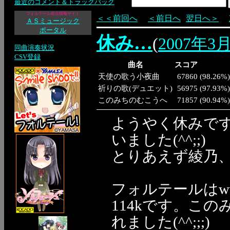
最近のコメント＆トラックバック
フォルテール総合情報サイト
＜＜前回へ
＜前日へ
翌日へ＞
ＡＳミュージック
ポータル
休み…
(
2007年3
同曲演奏状況
CSV登録
曲名
スコア
天使の歌う小夜曲
67860
(
98.26%
)
祈りの歌(デュエット)
56975
(
97.93%
)
このみちのむこうへ
71857
(
90.94%
)
ようやく休みです
いました(^^;;)
とりあえず綾乃
フォルテールは
114kです。こ
れました(^^;;;)