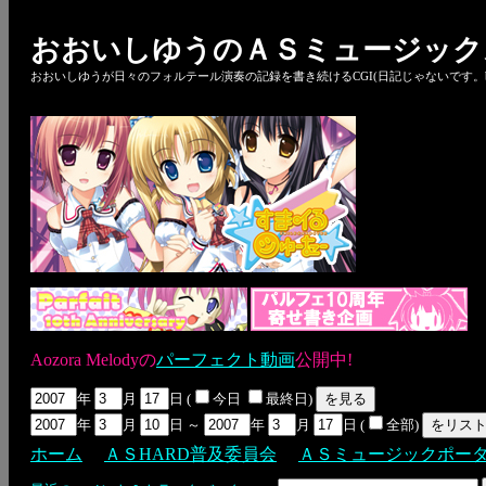
おおいしゆうのＡＳミュージック
おおいしゆうが日々のフォルテール演奏の記録を書き続けるCGI(日記じゃないです。bl
Aozora Melodyの
パーフェクト動画
公開中!
年
月
日 (
今日
最終日)
年
月
日 ～
年
月
日 (
全部)
ホーム
ＡＳHARD普及委員会
ＡＳミュージックポー