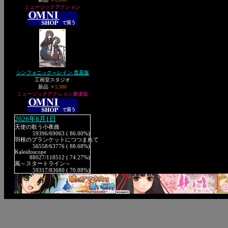
ミュージックアクション
シンフォニック＝レイン 普及版
工画堂スタジオ
新品
￥5,980
ミュージックアクション廉価版
2026年8月1日
天使の歌う小夜曲
59396
/69063 ( 86.00%)
羽根のブランケットにつつまれて
56558
/63776 ( 88.68%)
Kaleidoscope
88027
/118512 ( 74.27%)
風～スタートライン～
59317
/83680 ( 70.88%)