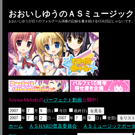
おおいしゆうのＡＳミュージック
おおいしゆうが日々のフォルテール演奏の記録を書き続けるCGI(日記じゃないです。bl
Aozora Melodyの
パーフェクト動画
公開中!
年
月
日 (
今日
最終日)
年
月
日 ～
年
月
日 (
全部)
ホーム
ＡＳHARD普及委員会
ＡＳミュージックポー