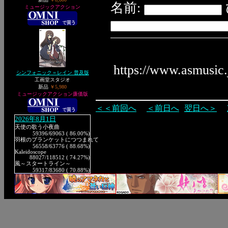
名前:
ミュージックアクション
https://www.asmusic
シンフォニック＝レイン 普及版
工画堂スタジオ
新品
￥5,980
ミュージックアクション廉価版
＜＜前回へ
＜前日へ
翌日へ＞
2026年8月1日
天使の歌う小夜曲
59396
/69063 ( 86.00%)
羽根のブランケットにつつまれて
56558
/63776 ( 88.68%)
Kaleidoscope
88027
/118512 ( 74.27%)
風～スタートライン～
59317
/83680 ( 70.88%)