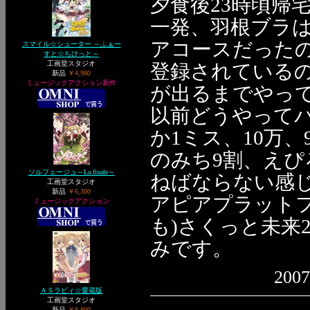
夕食後23時頃帰
一発、羽根ブラ
アコースだった
スマイル☆シューター ～ふぁー
すと☆ちけっと～
工画堂スタジオ
登録されている
新品
￥4,980
ミュージックアクション新作
が出るまでやっ
以前どうやって
か1ミス、10万
のみち9割、えぴ
ソルフェージュ～La finale～
ねばならない感
工画堂スタジオ
新品
￥6,300
アピアプラット
ミュージックアクション
も)さくっと未来
みです。
2007
ＡＳラビィ☆愛蔵版
工画堂スタジオ
新品
￥8,800