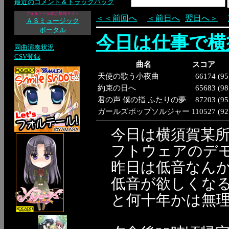
最近のコメント＆トラックバック
フォルテール総合情報サイト
＜＜前回へ
＜前日へ
翌日へ＞
ＡＳミュージック
ポータル
今日は仕事で横
同曲演奏状況
CSV登録
曲名
スコア
天使の歌う小夜曲
66174
(
95
約束の日へ
65683
(
98
君の声 僕の指 ふたりの夢
87203
(
95
ガールズポップソルジャー
110527
(
92
今日は横須賀某
フトウェアのデ
昨日は低音なん
低音が欲しくなる
と何十年かは無