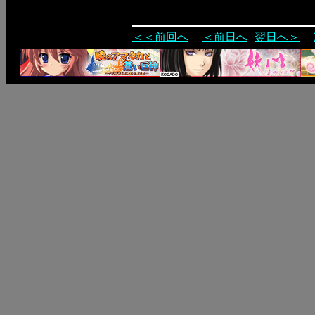
＜＜前回へ
＜前日へ
翌日へ＞