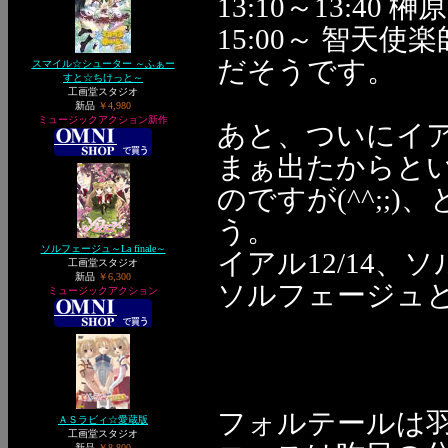
13:10～13:4
15:00～ 智天
だそうです。
スマイル☆シューター ～ふぁー
すと☆ちけっと～
工画堂スタジオ
新品
￥4,980
ミュージックアクション新作
あと、ついにイ
まぁ出たからと
のですが(^^;
う。
ソルフェージュ～La finale～
イアル12/14、
工画堂スタジオ
新品
￥6,300
ソルフェージュ
ミュージックアクション
フォルテールは羽根ブラ
ＡＳラビィ☆愛蔵版
工画堂スタジオ
新品
￥8,800