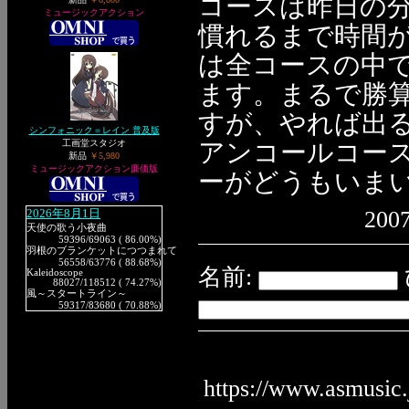
コースは昨日の
ミュージックアクション
慣れるまで時間
は全コースの中
ます。まるで勝
すが、やれば出
シンフォニック＝レイン 普及版
工画堂スタジオ
アンコールコー
新品
￥5,980
ミュージックアクション廉価版
ーがどうもいま
2007
2026年8月1日
天使の歌う小夜曲
59396
/69063 ( 86.00%)
羽根のブランケットにつつまれて
56558
/63776 ( 88.68%)
名前:
Kaleidoscope
88027
/118512 ( 74.27%)
風～スタートライン～
59317
/83680 ( 70.88%)
https://www.asmusic