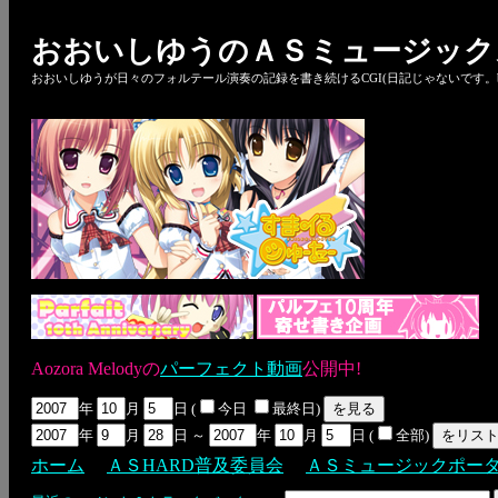
おおいしゆうのＡＳミュージック
おおいしゆうが日々のフォルテール演奏の記録を書き続けるCGI(日記じゃないです。bl
Aozora Melodyの
パーフェクト動画
公開中!
年
月
日 (
今日
最終日)
年
月
日 ～
年
月
日 (
全部)
ホーム
ＡＳHARD普及委員会
ＡＳミュージックポー