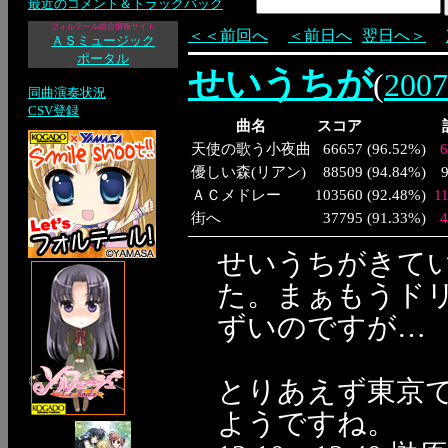
最近のコメント＆トラックバック
フォルテール総合情報サイト
＜＜前回へ
＜前日へ
翌日へ＞
ＡＳミュージック
ポータル
せいうちが
(
200
同曲演奏状況
CSV登録
曲名
スコア
天使の歌う小夜曲
66657
(
96.52%
)
6
優しい森(リアン)
88509
(
94.84%
)
ＡＣメドレー
103560
(
92.48%
)
1
街へ
37795
(
91.33%
)
4
せいうちがきて
た。まぁもうド
ずいのですが…
とりあえず東京
ようですね。