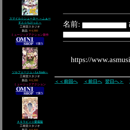
スマイル☆シューター ～ふぁー
名前:
すと☆ちけっと～
工画堂スタジオ
新品
￥4,980
ミュージックアクション新作
https://www.asmus
ソルフェージュ～La finale～
工画堂スタジオ
新品
￥6,300
＜＜前回へ
＜前日へ
翌日へ＞
ミュージックアクション
ＡＳラビィ☆愛蔵版
工画堂スタジオ
新品
￥8,800