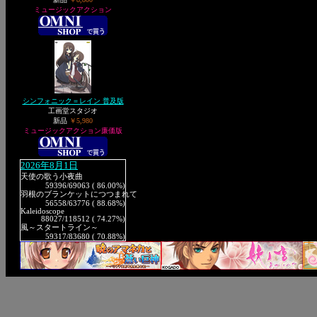
ミュージックアクション
シンフォニック＝レイン 普及版
工画堂スタジオ
新品
￥5,980
ミュージックアクション廉価版
2026年8月1日
天使の歌う小夜曲
59396
/69063 ( 86.00%)
羽根のブランケットにつつまれて
56558
/63776 ( 88.68%)
Kaleidoscope
88027
/118512 ( 74.27%)
風～スタートライン～
59317
/83680 ( 70.88%)