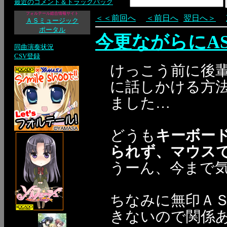
最近のコメント＆トラックバック
フォルテール総合情報サイト
＜＜前回へ
＜前日へ
翌日へ＞
ＡＳミュージック
ポータル
今更ながらにAS
同曲演奏状況
CSV登録
けっこう前に後輩
に話しかける方
ました…
どうも
キーボー
られず、マウス
うーん、今まで
ちなみに無印Ａ
きないので関係あり