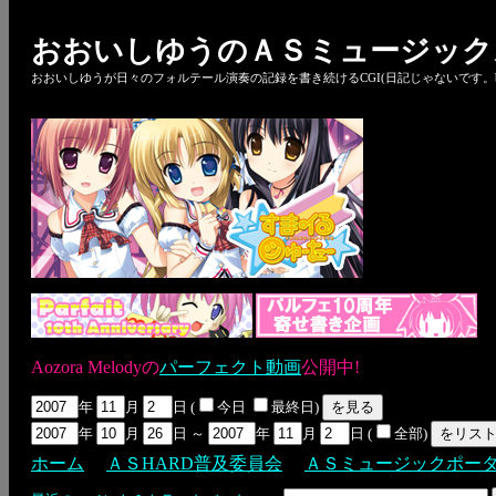
おおいしゆうのＡＳミュージック
おおいしゆうが日々のフォルテール演奏の記録を書き続けるCGI(日記じゃないです。bl
Aozora Melodyの
パーフェクト動画
公開中!
年
月
日 (
今日
最終日)
年
月
日 ～
年
月
日 (
全部)
ホーム
ＡＳHARD普及委員会
ＡＳミュージックポー