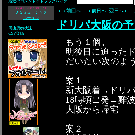
最近のコメント＆トラックバック
フォルテール総合情報サイト
＜＜前回へ
＜前日へ
翌日へ＞
ＡＳミュージック
ポータル
ドリパ大阪の予
同曲演奏状況
CSV登録
もう１個。
明後日に迫った
だいたい次のよ
案１
新大阪着→ドリ
18時頃出発→難
大阪から帰宅
案２