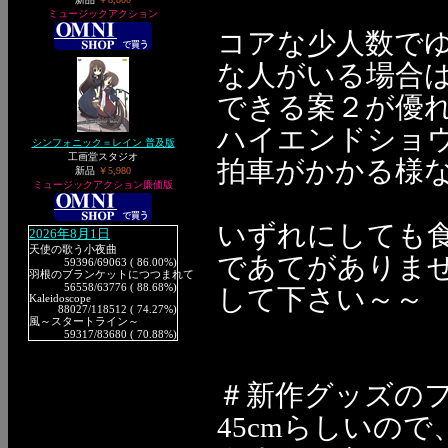
ミュージックアクション
コアな少人数で
な人がいる場合
できる案２が優
ハイエンドショ
シンフォニック＝レイン 普及版
工画堂スタジオ
拍車がかかる様な気
新品
￥5,980
ミュージックアクション廉価版
いずれにしても
2026年8月1日
天使の歌う小夜曲
であてがありま
59396
/69063 ( 86.00%)
羽根のブランケットにつつまれて
56558
/63776 ( 88.68%)
して下さい～～
Kaleidoscope
88027
/118512 ( 74.27%)
風～スタートライン～
59317
/83680 ( 70.88%)
＃新作グッズの
45cmらしいの