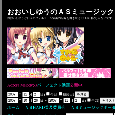
おおいしゆうのＡＳミュージック
おおいしゆうが日々のフォルテール演奏の記録を書き続けるCGI(日記じゃないです。bl
Aozora Melodyの
パーフェクト動画
公開中!
年
月
日 (
今日
最終日)
年
月
日 ～
年
月
日 (
全部)
ホーム
ＡＳHARD普及委員会
ＡＳミュージックポー