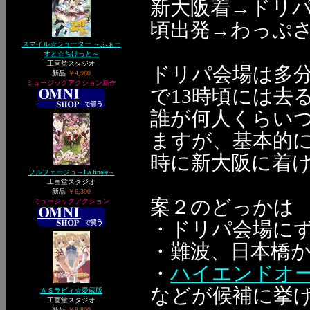
新大阪着→ドリパ
頃出発→わっぷ
スマイル☆シューター ～ふぁー
すと☆ちけっと～
工画堂スタジオ
ドリパ会場は多
新品
￥4,980
ミュージックアクション新作
で13時頃には去
誰が何人くらい
ますが、基本的に
時に新大阪に着
ソルフェージュ～La finale～
工画堂スタジオ
新品
￥6,300
案２のどっかは
ミュージックアクション
・ドリパ会場に
・難波、日本橋
・
ハイエンドオー
などが候補に挙
ＡＳラビィ☆愛蔵版
工画堂スタジオ
新品
￥8,800