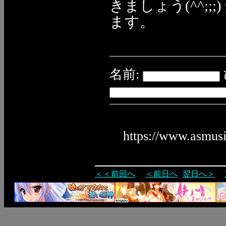
きましょう(^^;
ます。
名前:
https://www.asmus
＜＜前回へ
＜前日へ
翌日へ＞