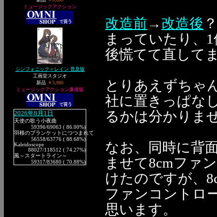
ミュージックアクション
改造前
→
改造後
？
まっていたり、
後慌てて直してます
シンフォニック＝レイン 普及版
工画堂スタジオ
とりあえずちゃん
新品
￥5,980
ミュージックアクション廉価版
社に置きっぱな
るかは分かりま
2026年8月1日
天使の歌う小夜曲
59396
/69063 ( 86.00%)
羽根のブランケットにつつまれて
56558
/63776 ( 88.68%)
なお、同時に背
Kaleidoscope
88027
/118512 ( 74.27%)
風～スタートライン～
ませて8cmファ
59317
/83680 ( 70.88%)
けたのですが、8
ファンコントロ
思います。