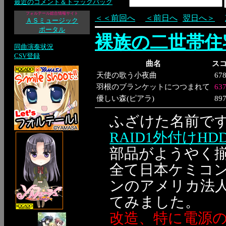
最近のコメント＆トラックバック
フォルテール総合情報サイト
＜＜前回へ
＜前日へ
翌日へ＞
ＡＳミュージック
ポータル
裸族の二世帯住
同曲演奏状況
CSV登録
曲名
ス
天使の歌う小夜曲
67
羽根のブランケットにつつまれて
63
優しい森(ピアラ)
89
ふざけた名前で
RAID1外付けH
部品がようやく
全て日本ケミコ
ンのアメリカ法人)
てみました。
改造、特に電源