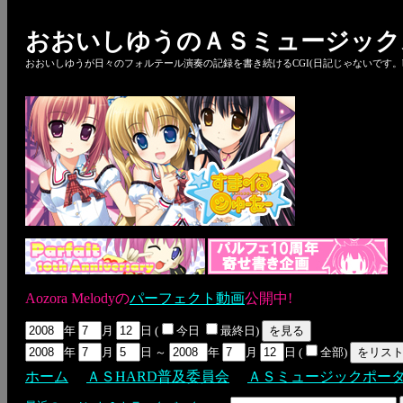
おおいしゆうのＡＳミュージック
おおいしゆうが日々のフォルテール演奏の記録を書き続けるCGI(日記じゃないです。bl
Aozora Melodyの
パーフェクト動画
公開中!
年
月
日 (
今日
最終日)
年
月
日 ～
年
月
日 (
全部)
ホーム
ＡＳHARD普及委員会
ＡＳミュージックポー