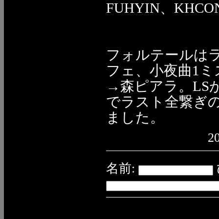
FUHYIN、KH
フォルテールは
フェ、小夜曲1ミ
→森ピアラ。LS
でラスト全繋ぎの
ました。
20
名前: