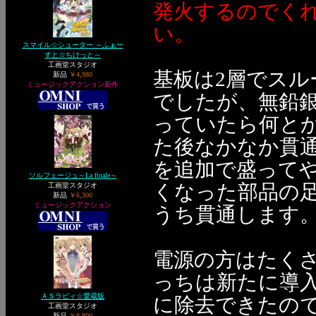
発火するのでく
い。
スマイル☆シューター ～ふぁー
すと☆ちけっと～
工画堂スタジオ
基板は2層でス
新品
￥4,980
ミュージックアクション新作
でしたが、無鉛
っていたら何と
た後なかなか貫
を追加で盛って
ソルフェージュ～La finale～
くなった部品の
工画堂スタジオ
新品
￥6,300
ミュージックアクション
うち貫通します
電源の方はたく
っちは新たに導入
ＡＳラビィ☆愛蔵版
に除去できたの
工画堂スタジオ
新品
￥8,800