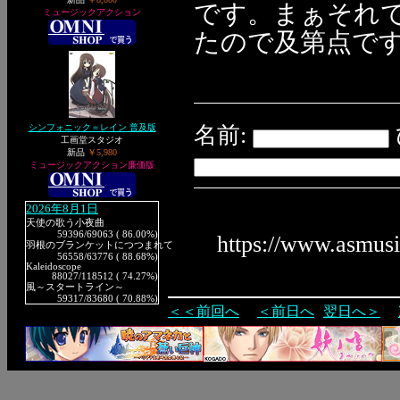
です。まぁそれ
ミュージックアクション
たので及第点で
シンフォニック＝レイン 普及版
名前:
工画堂スタジオ
新品
￥5,980
ミュージックアクション廉価版
2026年8月1日
天使の歌う小夜曲
59396
/69063 ( 86.00%)
https://www.asmus
羽根のブランケットにつつまれて
56558
/63776 ( 88.68%)
Kaleidoscope
88027
/118512 ( 74.27%)
風～スタートライン～
59317
/83680 ( 70.88%)
＜＜前回へ
＜前日へ
翌日へ＞