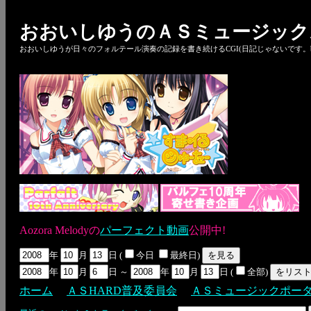
おおいしゆうのＡＳミュージック
おおいしゆうが日々のフォルテール演奏の記録を書き続けるCGI(日記じゃないです。bl
Aozora Melodyの
パーフェクト動画
公開中!
年
月
日 (
今日
最終日)
年
月
日 ～
年
月
日 (
全部)
ホーム
ＡＳHARD普及委員会
ＡＳミュージックポー