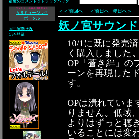
最近のコメント＆トラックバック
フォルテール総合情報サイト
＜＜前回へ
＜前日へ
翌日へ＞
ＡＳミュージック
ポータル
妖ノ宮サウンド
同曲演奏状況
CSV登録
10/1に既に発
く購入しました
OP「蒼き絆」の
ーンを再現した
す。
OPは潰れてい
りません。低域
よりはずっと聴
いることには変