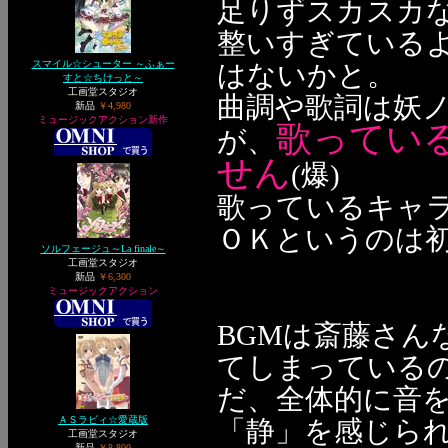
足りずスカスカ
整いすぎている
スマイル☆シューター ～ふぁー
はないかと。
すと☆ちけっと～
工画堂スタジオ
曲調や歌詞は妖ノ
新品
￥4,980
ミュージックアクション新作
歌ってい
が、
せん
(爆)
歌っているキャ
ＯＫというのは初め
ソルフェージュ～La finale～
工画堂スタジオ
新品
￥6,300
ミュージックアクション
BGMは斎藤さん
てしまっている
だ、全体的に音
ＡＳラビィ☆愛蔵版
「静」を感じら
工画堂スタジオ
新品
￥8,800