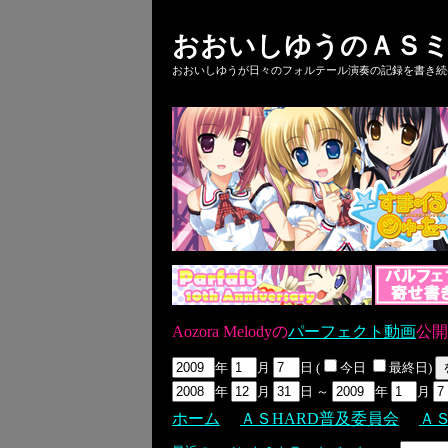
おおいしゆうのＡＳミ
おおいしゆうが日々のフォルテール演奏の記録を書き続ける
Aozora Melodyの
パーフェクト動画
公開
年
月
日 (
今日
最終日)
年
月
日 ～
年
月
ホーム
ＡＳHARD普及委員会
Ａ