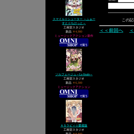
スマイル☆シューター ～ふぁー
この記事へ
すと☆ちけっと～
工画堂スタジオ
＜＜前回へ
＜
新品
￥4,980
ミュージックアクション新作
ソルフェージュ～La finale～
工画堂スタジオ
新品
￥6,300
ミュージックアクション
ＡＳラビィ☆愛蔵版
工画堂スタジオ
新品
￥8,800