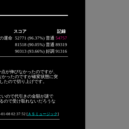
スコア
記録
2つの運命
52771
(
96.37%
)
普通
54757
81518
(
90.05%
)
普通
89319
90313
(
93.66%
)
好調
91316
か点が伸びなかったのですが、
しなかったのですが確変状態に突
したので切り上げです。
ないので代引きの金額が謎で
なるので受け取れないだろうな
-01-08 02:37:52
[
ＡＳミュージック
]