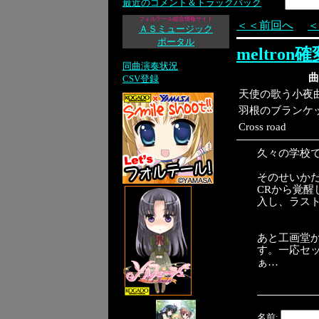
最近のコメント＆トラックバック
フォルテール総合情報サイト
＜＜前回へ
＜
ＡＳミュージック
ポータル
meltron確
同曲演奏状況
曲
CSV登録
天使の歌う小夜
羽根のブランケ
Cross road
久々の学校
そのせいか
CRから覚醒
入し、ラス
あと工画堂
す。一応セ
ぁ…
名前: