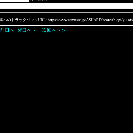
のトラックバックURL: https://www.asmusic.jp/ASHARD/score/tb.cgi/yu-oish
前日へ
翌日へ＞
次回へ＞＞