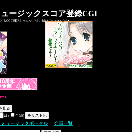
ュージックスコア登録CGI
CGI(日記じゃないです。blogでもないです)
中!
日 (
全部)
Ｓミュージックポータル
会員一覧