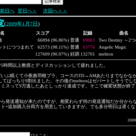
前日へ
翌日へ＞
次回へ＞＞
変
(
2009年1月7日
)
名
スコア
記録
曲名
曲
66894
(
96.86%
)
普通
69063
Two Destiny ～
ットにつつまれて
62573
(
98.11%
)
普通
63776
Angelic Magic
127609
(
90.97%
)
好調
132701
meltron
で5時間以上教授とディスカッションして疲れました。
だいぶ眠くて小夜曲羽根ブラ、コースのTD→AMあたりまでなかな
してばっちり9割出ました。その後のmeltronはゼパートしそうで
トミスって9万逃したあとしっかり達成です。そこで確変状態が終了
から発送通知が来たのですが、相変わらず何の発送通知だか分から
ット+追加購入分両方を用意していきますが。でも多分明日は遅く
2009
ひとこと: