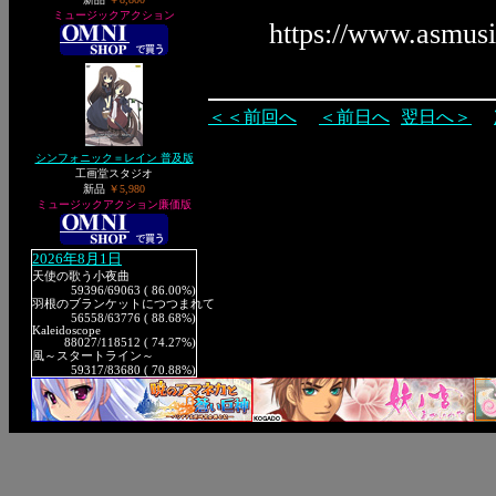
ミュージックアクション
https://www.asmus
＜＜前回へ
＜前日へ
翌日へ＞
シンフォニック＝レイン 普及版
工画堂スタジオ
新品
￥5,980
ミュージックアクション廉価版
2026年8月1日
天使の歌う小夜曲
59396
/69063 ( 86.00%)
羽根のブランケットにつつまれて
56558
/63776 ( 88.68%)
Kaleidoscope
88027
/118512 ( 74.27%)
風～スタートライン～
59317
/83680 ( 70.88%)