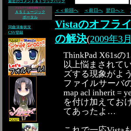
最近のコメント＆トラックバック
フォルテール総合情報サイト
＜＜前回へ
＜前日へ
翌日へ＞
ＡＳミュージック
ポータル
Vistaのオフ
同曲演奏状況
CSV登録
の解決
(
2009年3
ThinkPad X
以上悩まされて
ズする現象がよ
ファイルサーバのsm
map acl inherit = y
を付け加えてお
てあったよ…
これで一応Vista