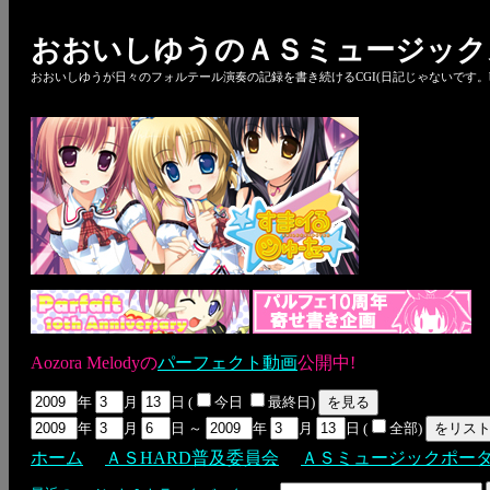
おおいしゆうのＡＳミュージック
おおいしゆうが日々のフォルテール演奏の記録を書き続けるCGI(日記じゃないです。bl
Aozora Melodyの
パーフェクト動画
公開中!
年
月
日 (
今日
最終日)
年
月
日 ～
年
月
日 (
全部)
ホーム
ＡＳHARD普及委員会
ＡＳミュージックポー