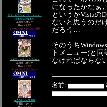
になったかなぁ
というかVistaの
スマイル☆シューター ～ふぁー
すと☆ちけっと～
ないと思うのだ
工画堂スタジオ
新品
￥4,980
だろう…
ミュージックアクション新作
そのうちWind
トメニュー(と同
なければならな
ソルフェージュ～La finale～
工画堂スタジオ
新品
￥6,300
ミュージックアクション
名前:
ＡＳラビィ☆愛蔵版
工画堂スタジオ
新品
￥8,800