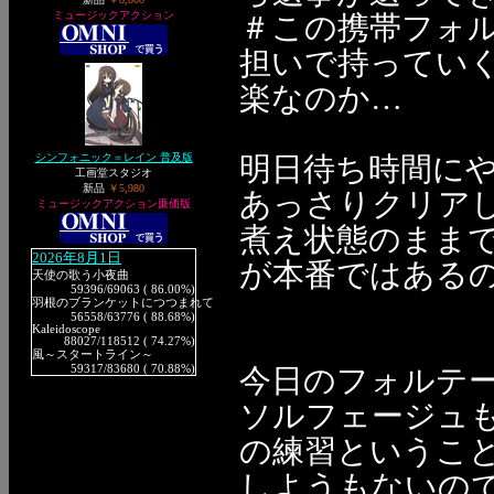
ミュージックアクション
＃この携帯フォル
担いで持ってい
楽なのか…
シンフォニック＝レイン 普及版
明日待ち時間に
工画堂スタジオ
新品
￥5,980
あっさりクリア
ミュージックアクション廉価版
煮え状態のままで
2026年8月1日
が本番ではあるのです
天使の歌う小夜曲
59396
/69063 ( 86.00%)
羽根のブランケットにつつまれて
56558
/63776 ( 88.68%)
Kaleidoscope
88027
/118512 ( 74.27%)
風～スタートライン～
59317
/83680 ( 70.88%)
今日のフォルテー
ソルフェージュ
の練習というこ
しようもないのです