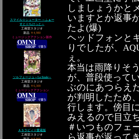
しましょうかと
いますとか返事
スマイル☆シューター ～ふぁー
すと☆ちけっと～
たよ(爆)
工画堂スタジオ
新品
￥4,980
ヘッドフォンと
ミュージックアクション新作
りでしたが、AQ
ぇ。
本当は雨降りそ
が、普段使ってい
ソルフェージュ～La finale～
工画堂スタジオ
ぶのにあつらえ
新品
￥6,300
ミュージックアクション
が判明したため
行します。傍目
みえるので目立ち
＃いつものフェー
ＡＳラビィ☆愛蔵版
ら返事が返ってきて
工画堂スタジオ
新品
￥8,800