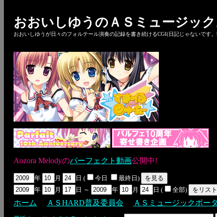
おおいしゆうのＡＳミュージック
おおいしゆうが日々のフォルテール演奏の記録を書き続けるCGI(日記じゃないです。bl
Aozora Melodyの
パーフェクト動画
公開中!
年
月
日 (
今日
最終日)
年
月
日 ～
年
月
日 (
全部)
ホーム
ＡＳHARD普及委員会
ＡＳミュージックポー