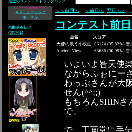
最近のコメント＆トラックバック
フォルテール総合情報サイト
＜＜前回へ
＜前日へ
翌日へ＞
ＡＳミュージック
ポータル
コンテスト前日
同曲演奏状況
CSV登録
曲名
スコア
天使の歌う小夜曲
66174
(
95.82%
)
普
Ancient View
63686
(
90.99%
)
普
いよいよ智天使
ながらふぉにー
わっぷさんが大
せん(^^;;)
もちろんSHIN
で。
で、工画堂に手