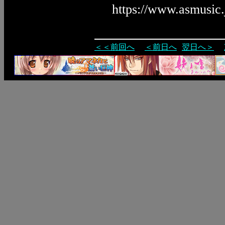
https://www.asmusic
＜＜前回へ
＜前日へ
翌日へ＞