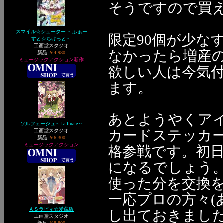
そうですので買
スマイル☆シューター ～ふぁー
限定90個が少な
すと☆ちけっと～
工画堂スタジオ
なかったら増産
新品
￥4,980
ミュージックアクション新作
欲しい人は今気
ます。
あとようやくアイ
ソルフェージュ～La finale～
カードステッカ
工画堂スタジオ
新品
￥6,300
ミュージックアクション
格参戦です。初
になるでしょう。
使った分を交換を
一応プロの方々(
ＡＳラビィ☆愛蔵版
し出ておきまし
工画堂スタジオ
新品
￥8,800