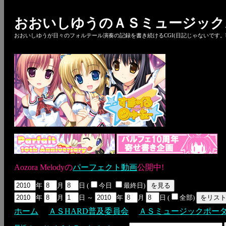
おおいしゆうのＡＳミュージック
おおいしゆうが日々のフォルテール演奏の記録を書き続けるCGI(日記じゃないです。bl
Aozora Melodyの
パーフェクト動画
公開中!
年
月
日 (
今日
最終日)
年
月
日 ～
年
月
日 (
全部)
ホーム
ＡＳHARD普及委員会
ＡＳミュージックポー