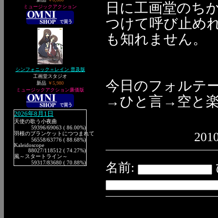
日に工画堂のち
ミュージックアクション
つけて呼び止め
も知れません。
シンフォニック＝レイン 普及版
工画堂スタジオ
今日のフォルテ
新品
￥5,980
ミュージックアクション廉価版
→ひと言→空と
2026年8月1日
天使の歌う小夜曲
59396
/69063 ( 86.00%)
2010
羽根のブランケットにつつまれて
56558
/63776 ( 88.68%)
Kaleidoscope
88027
/118512 ( 74.27%)
風～スタートライン～
59317
/83680 ( 70.88%)
名前: