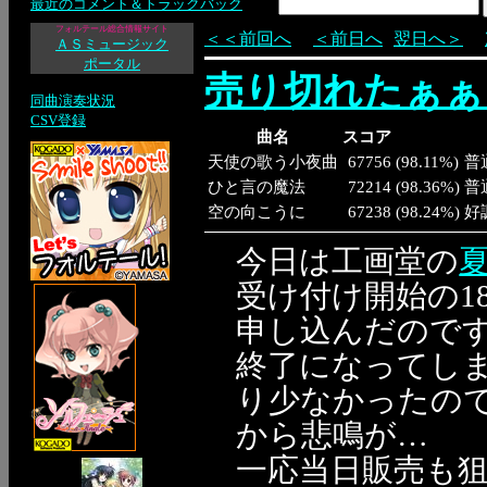
最近のコメント＆トラックバック
フォルテール総合情報サイト
＜＜前回へ
＜前日へ
翌日へ＞
ＡＳミュージック
ポータル
売り切れたぁぁ
同曲演奏状況
CSV登録
曲名
スコア
天使の歌う小夜曲
67756
(
98.11%
)
普
ひと言の魔法
72214
(
98.36%
)
普
空の向こうに
67238
(
98.24%
)
好
今日は工画堂の
受け付け開始の1
申し込んだので
終了になってし
り少なかったの
から悲鳴が…
一応当日販売も