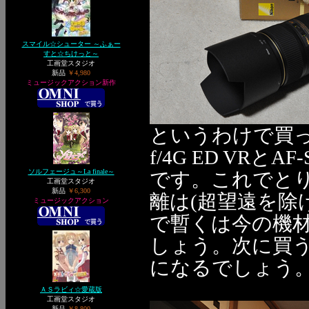
スマイル☆シューター ～ふぁー
すと☆ちけっと～
工画堂スタジオ
新品
￥4,980
ミュージックアクション新作
というわけで買ってき
f/4G ED VRとAF-S
ソルフェージュ～La finale～
です。これでと
工画堂スタジオ
新品
￥6,300
離は(超望遠を除
ミュージックアクション
で暫くは今の機
しょう。次に買う
になるでしょう
ＡＳラビィ☆愛蔵版
工画堂スタジオ
新品
￥8,800