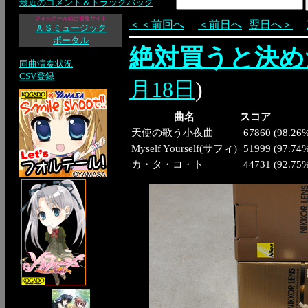
最近のコメント＆トラックバック
フォルテール総合情報サイト
＜＜前回へ
＜前日へ
翌日へ＞
ＡＳミュージック
ポータル
絶対買うと決め
同曲演奏状況
CSV登録
月18日
)
曲名
スコア
天使の歌う小夜曲
67860
(
98.26
Myself Yourself(サフィ)
51999
(
97.74
カ・タ・コ・ト
44731
(
92.75