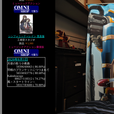
ミュージックアクション
シンフォニック＝レイン 普及版
工画堂スタジオ
新品
￥5,980
ミュージックアクション廉価版
2026年8月1日
天使の歌う小夜曲
59396
/69063 ( 86.00%)
羽根のブランケットにつつまれて
56558
/63776 ( 88.68%)
Kaleidoscope
88027
/118512 ( 74.27%)
風～スタートライン～
59317
/83680 ( 70.88%)