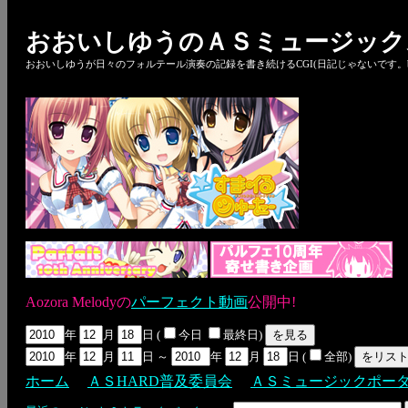
おおいしゆうのＡＳミュージック
おおいしゆうが日々のフォルテール演奏の記録を書き続けるCGI(日記じゃないです。bl
Aozora Melodyの
パーフェクト動画
公開中!
年
月
日 (
今日
最終日)
年
月
日 ～
年
月
日 (
全部)
ホーム
ＡＳHARD普及委員会
ＡＳミュージックポー