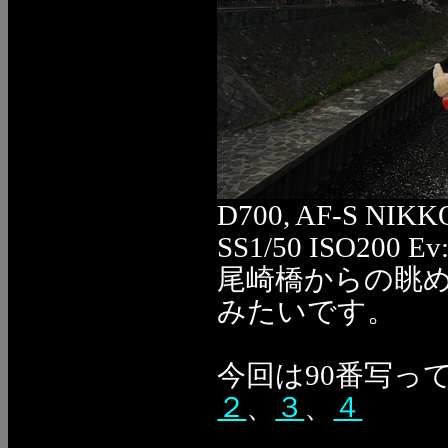
D700, AF-S NIKK
SS1/50 ISO200 Ev
尾崎橋からの眺
みたいです。
今回は90番写っ
２
、
３
、
４