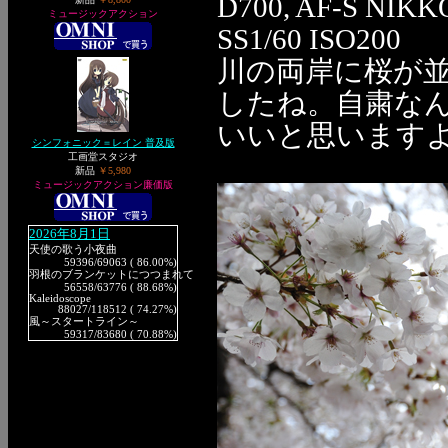
D700, AF-S NIKK
ミュージックアクション
SS1/60 ISO200
川の両岸に桜が
したね。自粛な
いいと思います
シンフォニック＝レイン 普及版
工画堂スタジオ
新品
￥5,980
ミュージックアクション廉価版
2026年8月1日
天使の歌う小夜曲
59396
/69063 ( 86.00%)
羽根のブランケットにつつまれて
56558
/63776 ( 88.68%)
Kaleidoscope
88027
/118512 ( 74.27%)
風～スタートライン～
59317
/83680 ( 70.88%)