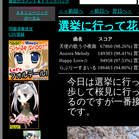
最近のコメント＆トラックバック
フォルテール総合情報サイト
＜＜前回へ
＜前日へ
翌日へ＞
ＡＳミュージック
ポータル
選挙に行って花
同曲演奏状況
CSV登録
曲名
スコア
天使の歌う小夜曲
67860
(
98.26%
)
普
Aozora Melody
149383
(
98.41%
)
普
Happy Love☆
94958
(
97.53%
)
普
らぶりーすまいる
186463
(
94.86%
)
普
今日は選挙に行
歩して桜見に行
るのですが一番接
です。