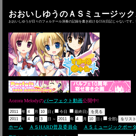
おおいしゆうのＡＳミュージック
おおいしゆうが日々のフォルテール演奏の記録を書き続けるCGI(日記じゃないです。bl
Aozora Melodyの
パーフェクト動画
公開中!
年
月
日 (
今日
最終日)
年
月
日 ～
年
月
日 (
全部)
ホーム
ＡＳHARD普及委員会
ＡＳミュージックポー