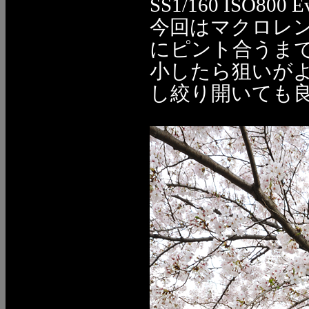
SS1/160 ISO800 E
今回はマクロレ
にピント合うまで
小したら狙いが
し絞り開いても