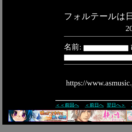
フォルテールは
2
名前:
https://www.asmusic
＜＜前回へ
＜前日へ
翌日へ＞