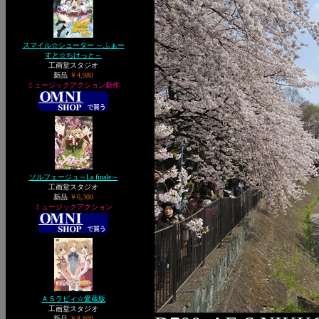
スマイル☆シューター ～ふぁー
すと☆ちけっと～
工画堂スタジオ
新品
￥4,980
ミュージックアクション新作
ソルフェージュ～La finale～
工画堂スタジオ
新品
￥6,300
ミュージックアクション
ＡＳラビィ☆愛蔵版
工画堂スタジオ
新品
￥8,800