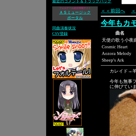
最近のコメント＆トラックバック
フォルテール総合情報サイト
＜＜前回へ
＜
ＡＳミュージック
ポータル
今年もカ
同曲演奏状況
曲名
CSV登録
天使の歌う小夜
Cosmic Heart
Aozora Melody
Sheep's Ark
カレイド→
今年も無事
に伸びてい