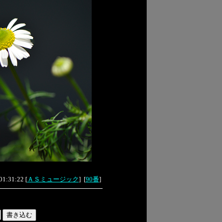
01:31:22
[
ＡＳミュージック
]
[
90番
]