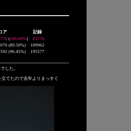
コア
記録
3776
(
100.00%
)
63776
6070
(
89.50%
)
109962
9592
(
96.45%
)
195577
んでした。
を立てたので去年よりまっすぐ