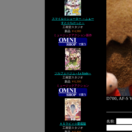
スマイル☆シューター ～ふぁー
すと☆ちけっと～
工画堂スタジオ
新品
￥4,980
ミュージックアクション新作
ソルフェージュ～La finale～
工画堂スタジオ
新品
￥6,300
ミュージックアクション
D700, AF-S 
名前:
ＡＳラビィ☆愛蔵版
工画堂スタジオ
新品
￥8,800