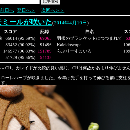
前日へ
翌日へ＞
次回へ＞＞
モミールが咲いた
(
2014年4月19日
)
スコア
記録
曲名
ス
曲
66014
(
95.59%
)
69063
羽根のブランケットにつつまれて
6
83452
(
90.02%
)
91496
Kaleidoscope
10
146977
(
96.83%
)
151789
らぶりーすまいる
18
51729
(
95.56%
)
54135
羊→CH。カレイドが比較的良い感じ。CHは何故かあまり伸びませ
フローレハーブが咲きました。今年は先手を打って伸びる前に支柱
ます。