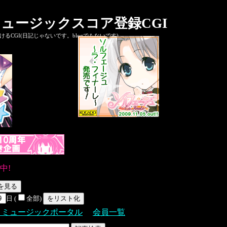
ュージックスコア登録CGI
CGI(日記じゃないです。blogでもないです)
中!
日 (
全部)
Ｓミュージックポータル
会員一覧