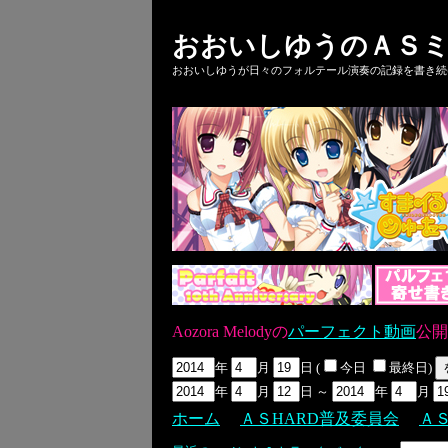
おおいしゆうのＡＳミ
おおいしゆうが日々のフォルテール演奏の記録を書き続ける
Aozora Melodyの
パーフェクト動画
公開
年
月
日 (
今日
最終日)
年
月
日 ～
年
月
ホーム
ＡＳHARD普及委員会
Ａ