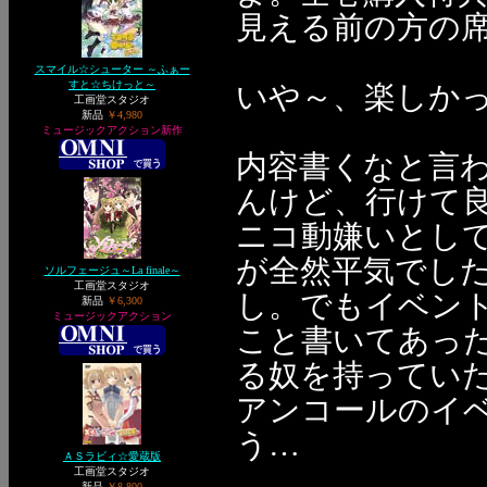
見える前の方の
スマイル☆シューター ～ふぁー
すと☆ちけっと～
いや～、楽しか
工画堂スタジオ
新品
￥4,980
ミュージックアクション新作
内容書くなと言われ
んけど、行けて
ニコ動嫌いとし
が全然平気でし
ソルフェージュ～La finale～
工画堂スタジオ
し。でもイベン
新品
￥6,300
ミュージックアクション
こと書いてあっ
る奴を持ってい
アンコールのイ
う…
ＡＳラビィ☆愛蔵版
工画堂スタジオ
新品
￥8,800