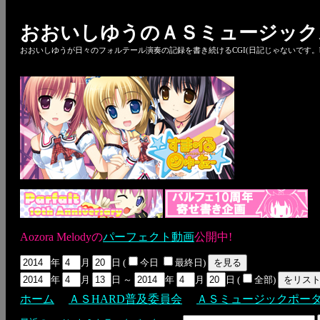
おおいしゆうのＡＳミュージック
おおいしゆうが日々のフォルテール演奏の記録を書き続けるCGI(日記じゃないです。bl
Aozora Melodyの
パーフェクト動画
公開中!
年
月
日 (
今日
最終日)
年
月
日 ～
年
月
日 (
全部)
ホーム
ＡＳHARD普及委員会
ＡＳミュージックポー