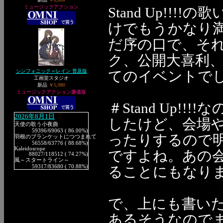
ミュージックアクション
Stand Up!!
けでもうかなり
だ序の口で、そ
ク、公開大喜利、
シンフォニック＝レイン 普及版
てのイベントで
工画堂スタジオ
新品
￥5,980
ミュージックアクション廉価版
＃Stand Up!
2026年8月1日
したけど、会場
天使の歌う小夜曲
59396
/69063 ( 86.00%)
ったりするので
羽根のブランケットにつつまれて
56558
/63776 ( 88.68%)
Kaleidoscope
ですよね。あの
88027
/118512 ( 74.27%)
風～スタートライン～
59317
/83680 ( 70.88%)
ることにもなり
で、上にも書い
あるそうなので