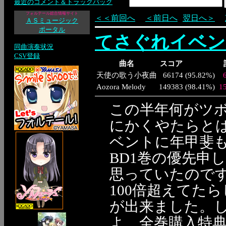
最近のコメント＆トラックバック
フォルテール総合情報サイト
＜＜前回へ
＜前日へ
翌日へ＞
ＡＳミュージック
ポータル
てさぐれイベン
同曲演奏状況
CSV登録
曲名
スコア
天使の歌う小夜曲
66174
(
95.82%
)
Aozora Melody
149383
(
98.41%
)
1
この半年何がツ
にかくやたらと
ベントに年甲斐
BD1巻の優先申
思っていたのです
100倍超えてた
が出来ました。
よ。全巻購入特