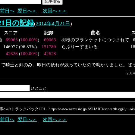
前日へ
翌日へ＞
次回へ＞＞
月21日の記録
(
2014年4月21日
)
スコア
記録
曲名
曲
69063
(
100.00%
)
69063
羽根のブランケットにつつまれて
146977
(
96.83%
)
151789
らぶりーすまいる
1
42628
(
100.00%
)
42628
目で騎士と剣のみ。昨日の疲れが残っていたので助かりました。ば
2014
ひとこと:
のトラックバックURL: https://www.asmusic.jp/ASHARD/score/tb.cgi/yu-oish
前日へ
翌日へ＞
次回へ＞＞