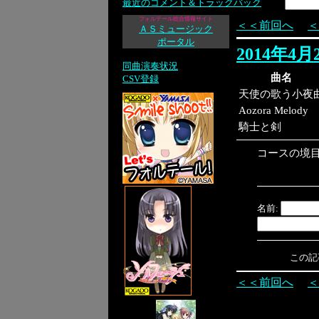
最近のコメント＆トラックバック
フォルテール総合情報サイト
＜＜前回へ
＜
ＡＳミュージック
ポータル
2014年4
同曲演奏状況
曲名
CSV登録
天使の歌う小夜
Aozora Melody
騎士と剣
コースの境
名前:
この記事へ
＜＜前回へ
＜