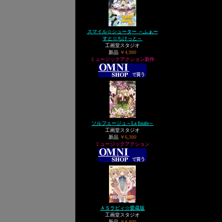
スマイル☆シューター ～ふぁー
すと☆ちけっと～
工画堂スタジオ
新品
￥4,980
ミュージックアクション新作
ソルフェージュ～La finale～
工画堂スタジオ
新品
￥6,300
ミュージックアクション
ＡＳラビィ☆愛蔵版
工画堂スタジオ
新品
￥8,800