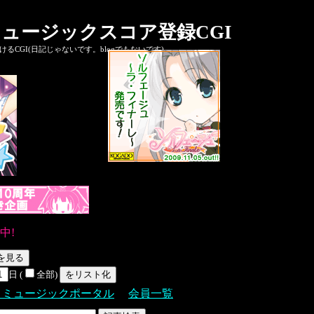
ュージックスコア登録CGI
CGI(日記じゃないです。blogでもないです)
中!
日 (
全部)
Ｓミュージックポータル
会員一覧