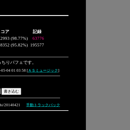
スコア
記録
62993
(
98.77%
)
63776
88352
(
95.82%
)
195577
っちりパフェです。
-05-04 01:03:58
[
ＡＳミュージック
]
i/20140421
手動トラックバック