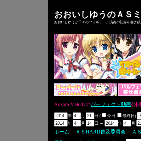
おおいしゆうのＡＳミ
おおいしゆうが日々のフォルテール演奏の記録を書き続ける
Aozora Melodyの
パーフェクト動画
公開
年
月
日 (
今日
最終日)
年
月
日 ～
年
月
ホーム
ＡＳHARD普及委員会
Ａ