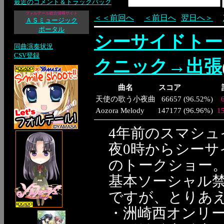
最近のコメント＆トラックバック
フォルテール総合情報サイト
＜＜前回へ
＜前日へ
翌日へ＞
ＡＳミュージック
ポータル
シーサイドトー
同曲演奏状況
CSV登録
クニック→出張
曲名
スコア
天使の歌う小夜曲
66657
(
96.52%
)
Aozora Melody
147177
(
96.96%
)
1
4年前のスマシ
夜0時からシー
のトークショー
基本ソーシャル
ですが、とりあ
・洲崎西オンリー