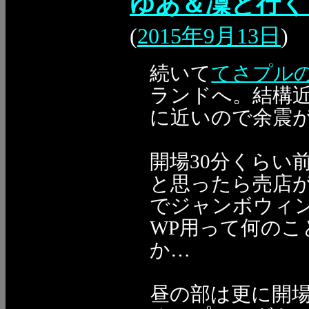
ゆあ＆凜と行く
(
2015年9月13日
)
続いて
てさプル
ランドへ。結構
に近いので余震が怖い
開場30分くらい
と思ったら売店が
でジャンボウィン
WP用って何の
か…
昼の部は更に開場