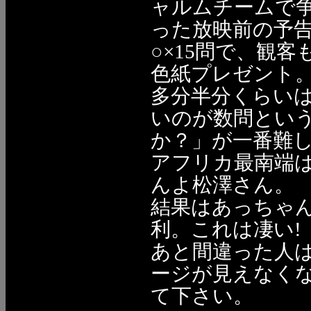
ャルムチームで争
った放映前の予
○×15問で、観
色紙プレゼント
多分半分くらい
いのが数問とい
か？」が一番難
アフリカ最南端
んよ松澤さん。
結果はあっちゃん
利。これは凄い!
あと間違った人
ージが見えなく
て下さい。