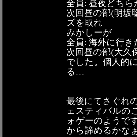
全員: 昼夜どち
次回昼の部(明坂
ズを取れ
みかしーが
全員: 海外に行
次回昼の部(大久
でした。個人的
る…
最後にてさぐれ
ェスティバルの
ォゲーのようです
から諦めるかな