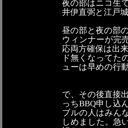
夜の部はニコ生で
井伊直弼と江戸
昼の部と夜の部
ウィンナーが完
応両方確保は出来
ド無くなってた
ューは早めの行
で、その後直接
っちBBQ申し込
ブルの人はみん
しめました。急