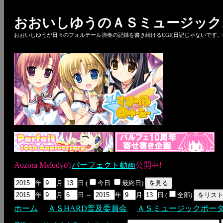
おおいしゆうのＡＳミュージック
おおいしゆうが日々のフォルテール演奏の記録を書き続けるCGI(日記じゃないです。bl
Aozora Melodyの
パーフェクト動画
公開中!
年
月
日 (
今日
最終日)
年
月
日 ～
年
月
日 (
全部)
ホーム
ＡＳHARD普及委員会
ＡＳミュージックポー