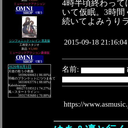
4時半頃終わっ
ミュージックアクション
いて仮眠。3時間
続いてよみうり
2015-09-18 21:16:04
シンフォニック＝レイン 普及版
工画堂スタジオ
新品
￥5,980
ミュージックアクション廉価版
2026年8月1日
名前:
天使の歌う小夜曲
59396
/69063 ( 86.00%)
羽根のブランケットにつつまれて
56558
/63776 ( 88.68%)
Kaleidoscope
88027
/118512 ( 74.27%)
風～スタートライン～
59317
/83680 ( 70.88%)
https://www.asmusic