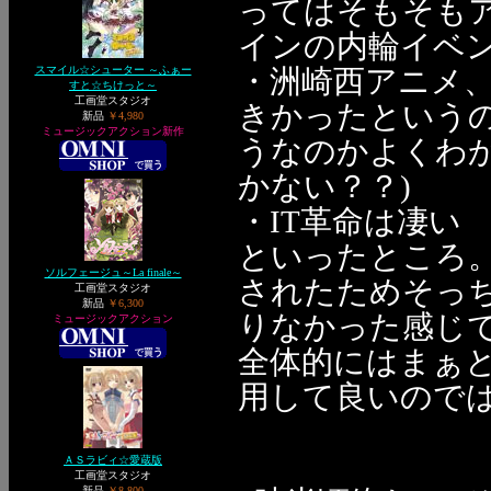
ってはそもそも
インの内輪イベ
スマイル☆シューター ～ふぁー
・洲崎西アニメ
すと☆ちけっと～
工画堂スタジオ
きかったという
新品
￥4,980
ミュージックアクション新作
うなのかよくわ
かない？？)
・IT革命は凄い
といったところ
ソルフェージュ～La finale～
されたためそっち
工画堂スタジオ
新品
￥6,300
りなかった感じ
ミュージックアクション
全体的にはまぁ
用して良いので
ＡＳラビィ☆愛蔵版
工画堂スタジオ
新品
￥8,800