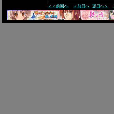
＜＜前回へ
＜前日へ
翌日へ＞