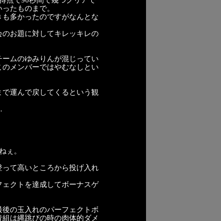
得点で90秒間で幾つクリアで
いったものまで。
きも多かったのですがなんとな
会のお題に対してキレッキレの
チームのゆみりんが混じってい
このメンバーではやむなしとい
まで運んで戻してくるという観
…
ねぇ。
登って高いところから投げ入れ
フェクトを達成してボーナスゲ
最後の玉入れのパーフェクトボ
青組は縄跳びの時の肉体的ダメ