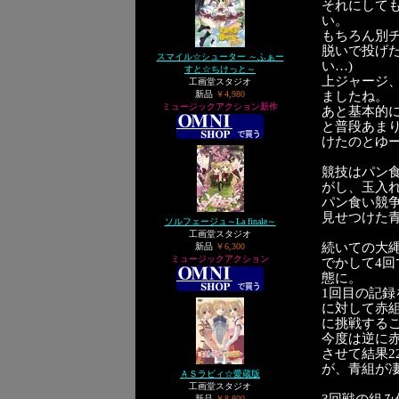
それにして
い。
もちろん別
脱いで投げ
スマイル☆シューター ～ふぁー
い…)
すと☆ちけっと～
上ジャージ
工画堂スタジオ
新品
￥4,980
ましたね。
ミュージックアクション新作
あと基本的
と普段あま
けたのとゆ
競技はパン
がし、玉入れ
パン食い競
見せつけた
ソルフェージュ～La finale～
工画堂スタジオ
続いての大
新品
￥6,300
ミュージックアクション
でかして4
態に。
1回目の記
に対して赤
に挑戦する
今度は逆に
させて結果
が、青組が
ＡＳラビィ☆愛蔵版
工画堂スタジオ
新品
￥8,800