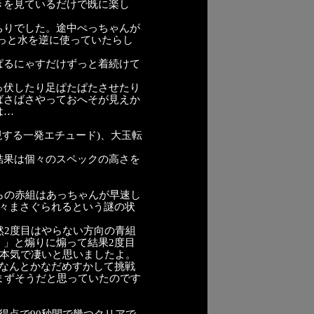
きを見ているだけで既に楽し
ちりでした。途中ぺっちゃんが
っと水を逆に使っていたらし
ぱるにゃすだけずっと着続けて
っ伏したり足ぱたぱたさせたり
ばさばさやっておへそが見えか
は…
現する一発エチュード)、大玉転
結果は個々のスペックの高さを
らの赤組はあっちゃんが早速し
散々まさぐられるという謎の状
然2度目はやらない方向の青組
！」と煽りに煽って結果2度目
て本気で凄いと思いましたよ。
しなんとかなだめすかして挑戦
まずそうだと思っていたのです