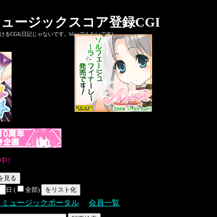
ュージックスコア登録CGI
CGI(日記じゃないです。blogでもないです)
中!
日 (
全部)
Ｓミュージックポータル
会員一覧