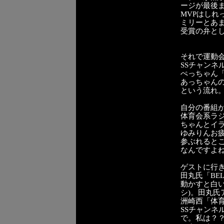
ージが最後
MVPはし
ミリーとあ
受賞の弁と
それで運動
SSチャン
ぺっちゃん
あっちゃん
という流れ
自分の番組
体育会系ラ
ちゃんとイ
ゆみりんお
参ぶれるとこ
なんですよね
ゲストに行
田丸氏「BE
動かすと白
シ)。田丸
洲崎西「体
SSチャン
で。私は？