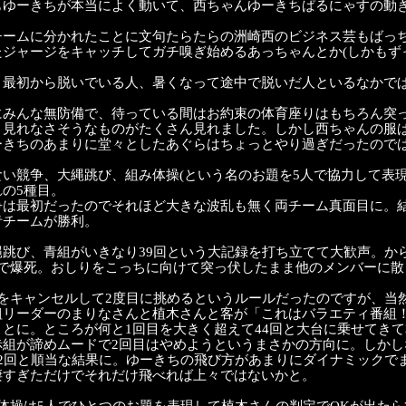
もゆーきちが本当によく動いて、西ちゃんゆーきちぱるにゃすの動
チームに分かれたことに文句たらたらの洲崎西のビジネス芸もばっ
たジャージをキャッチしてガチ嗅ぎ始めるあっちゃんとか(しかもず
、最初から脱いでいる人、暑くなって途中で脱いだ人といるなかで
にみんな無防備で、待っている間はお約束の体育座りはもちろん突
り見れなさそうなものがたくさん見れました。しかし西ちゃんの服
ーきちのあまりに堂々としたあぐらはちょっとやり過ぎだったので
食い競争、大縄跳び、組み体操(という名のお題を5人で協力して表
の5種目。
争は最初だったのでそれほど大きな波乱も無く両チーム真面目に。
青チームが勝利。
縄跳び、青組がいきなり39回という大記録を打ち立てて大歓声。か
回で爆死。おしりをこっちに向けて突っ伏したまま他のメンバーに
録をキャンセルして2度目に挑めるというルールだったのですが、当
組リーダーのまりなさんと植木さんと客が「これはバラエティ番組
ことに。ところが何と1回目を大きく超えて44回と大台に乗せてき
赤組が諦めムードで2回目はやめようというまさかの方向に。しか
22回と順当な結果に。ゆーきちの飛び方があまりにダイナミックで
凄すぎただけでそれだけ飛べれば上々ではないかと。