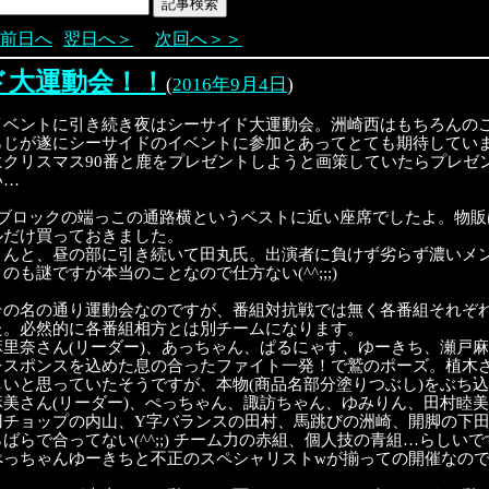
前日へ
翌日へ＞
次回へ＞＞
ド大運動会！！
(
2016年9月4日
)
イベントに引き続き夜はシーサイド大運動会。洲崎西はもちろんの
らじが遂にシーサイドのイベントに参加とあってとても期待してい
にクリスマス90番と鹿をプレゼントしようと画策していたらプレゼ
い…
央ブロックの端っこの通路横というベストに近い座席でしたよ。物
ルだけ買っておきました。
さんと、昼の部に引き続いて田丸氏。出演者に負けず劣らず濃いメ
のも謎ですが本当のことなので仕方ない(^^;;;)
その名の通り運動会なのですが、番組対抗戦では無く各番組それぞ
た。必然的に各番組相方とは別チームになります。
麻里奈さん(リーダー)、あっちゃん、ぱるにゃす、ゆーきち、瀬戸
レスポンスを込めた息の合ったファイト一発！で鷲のポーズ。植木
しいと思っていたそうですが、本物(商品名部分塗りつぶし)をぶち
麻美さん(リーダー)、ぺっちゃん、諏訪ちゃん、ゆみりん、田村睦
刃チョップの内山、Y字バランスの田村、馬跳びの洲崎、開脚の下
ばらで合ってない(^^;;) チーム力の赤組、個人技の青組…らしいで
ぺっちゃんゆーきちと不正のスペシャリストwが揃っての開催なの