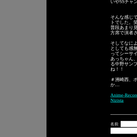
いやSSチャ
そんな感じ
トでした。笑
普段あまり
方席で演者
そしてなに
としても感
ってシーサ
あっちゃん
る中野サン
ね！！
＃洲崎西、
か…
Anime-Recor
Nizista
名前: