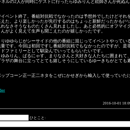
ンネルの2人が同時にゲストに行ったらゆみりんと絵師さんが死ぬんじ
でイベント終了。番組対抗戦でなかったのは予想外でしたけどそれ
えた、より楽しかったが先行するのはちょっと新鮮だったかも(^^;;;
見れなさそうなものたくさん見れましたし。あと必然的にオフマイ
さんがよく見えて生声も聞こえたのが嬉しかったです。
よりゆゆらじがシーサイドの他の番組に混じってイベントやってい
無量です。今回は初回ですし番組対抗戦でもなかったのですが、是
イドファミリーとして馴染んでいってもらいたいです。
、ゆみりん、ぱるにゃす、まりなさんと大好きな人たちに囲まれて
プラザの舞台に立ってとても嬉しそうにしているゆーきちがとても
ポップコーン正一正二ネタをこぜにかせぎから輸入して使っていた
der
2016-10-01 18:0
ひとこと: