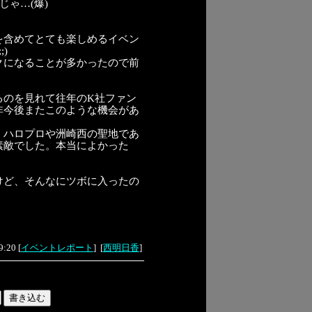
ゃ…(爆)
を含めてとても楽しめるイベン
)
クになることが多かったので前
るのを見れて往年のK社ファン
非今後またこのような機会があ
、ハロプロや洲崎西の聖地であ
素敵でした。本当によかった
けど、そんなにツボに入ったの
9:20
[
イベントレポート
]
[
西明日香
]