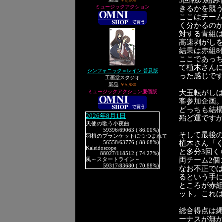
3回戦の組み
ミュージックアクション
きるかを競
ここはチー
く分かるのが
対する青組
高速剥がし
結果は赤組8
ここであっ
て植木さん
シンフォニック＝レイン 普及版
った感じですが(
工画堂スタジオ
新品
￥5,980
ミュージックアクション廉価版
大玉転がし
客参加企画
どっちも結
2026年8月1日
殆ど運です
天使の歌う小夜曲
59396
/69063 ( 86.00%)
そして最後
羽根のブランケットにつつまれて
植木さん「
56558
/63776 ( 88.68%)
Kaleidoscope
と多分3回
88027
/118512 ( 74.27%)
両チーム2個
風～スタートライン～
59317
/83680 ( 70.88%)
なお不正で
るという手に
ところが赤
ット。これ
総合得点は
ーナスが無