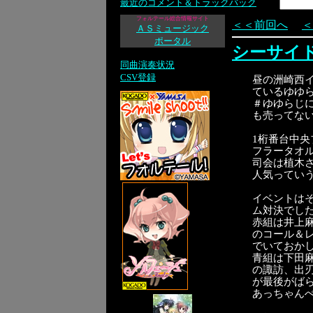
最近のコメント＆トラックバック
フォルテール総合情報サイト
＜＜前回へ
＜
ＡＳミュージック
ポータル
シーサイ
同曲演奏状況
CSV登録
昼の洲崎西
ているゆゆ
＃ゆゆらじ
も売ってな
1桁番台中
フラータオ
司会は植木
人気っていう
イベントは
ム対決でし
赤組は井上
のコール＆
でいておか
青組は下田
の諏訪、出
が最後がばら
あっちゃん