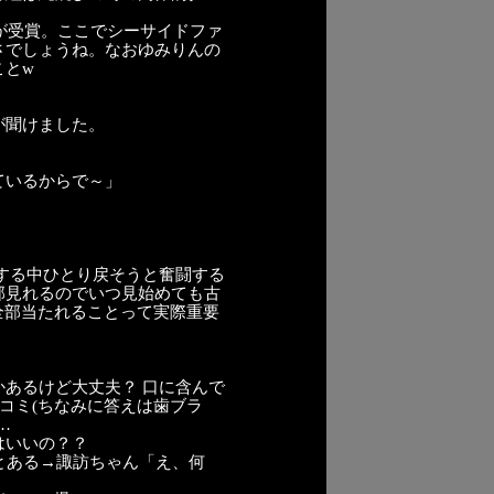
が受賞。ここでシーサイドファ
さでしょうね。なおゆみりんの
ことw
が聞けました。
ているからで～」
する中ひとり戻そうと奮闘する
部見れるのでいつ見始めても古
全部当たれることって実際重要
ズとかあるけど大丈夫？ 口に含んで
コミ(ちなみに答えは歯ブラ
…
はいいの？？
とある→諏訪ちゃん「え、何