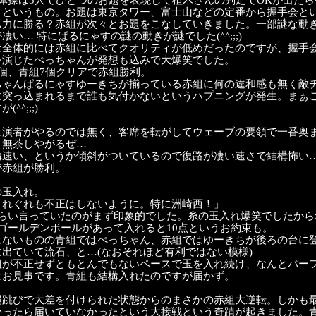
体操は5人でひとつのお題を表現して植木さんの判定でOKが出たら
うというもの。お題は東京タワー、富士山などの定番から握手会と
ム力に勝る？赤組が次々とお題をこなしていきました。一部謎な動
凄い… 特にぱるにゃすの謎の動きが謎でした(^^;;;)
は全体的には赤組に比べてクオリティが低めだったのですが、握手
を演じたぺっちゃんが発想も込みで大爆笑でした。
個、青組7個クリアで赤組勝利。
ちゃんぱるにゃすゆーきちが揃っている赤組に何の違和感も無く敵
に突っ込まれるまで誰も気付かないというハプニングが発生。まぁ
^^;;;)
は演者がやるのでは無く、客席を転がしてウェーブの要領で一番奥
。無茶しやがるぜ…
構速い、というか傾斜がついているので復路が凄い速さで結構怖い
が赤組が勝利。
の玉入れ。
くれぐれも不正はしないように。特に洲崎西！」
くらい言っていたのがまず印象的でした。糸の玉入れ爆笑でしたから
ゴールデンボールがあって入れると10点というお約束も。
はないものの青組ではぺっちゃん、赤組ではゆーきちが後ろの台に
出ていて流石、と…(なおそれほど有利ではない模様)
組が不正せずともとんでもないペースで玉を入れ続け、なんとパー
はお見事です。青組も結構入れたのですが届かず。
縄跳びで大差を付けられた状態からのまさかの赤組大逆転。しかも
かったら届いていなかったという大接戦という奇蹟が起きました。