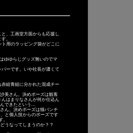
こと、工画堂方面からも応援し
ます。
ント用のラッピング袋がどこに
販はゆゆらじグッズ無いのでマ
ンバーです。いや社長が濃くて
れ赤組青組に分かれた混成チー
麻沙美さん。決めポーズは観客
さんはまりなさんが何か仕込ん
込んできたという…
美さん。決めポーズは猫パンチ
田、と個人技からのポーズです
す。
でどうなってしまうのか？？