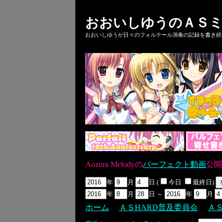
おおいしゆうのＡＳミ
おおいしゆうが日々のフォルテール演奏の記録を書き続ける
Aozora Melodyの
パーフェクト動画
公開
年
月
日 (
今日
最終日)
年
月
日 ～
年
月
ホーム
ＡＳHARD普及委員会
Ａ