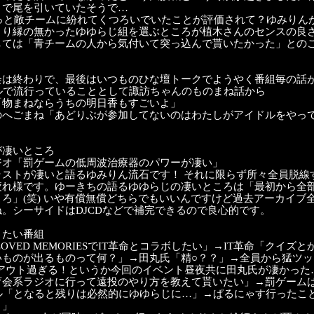
まで尾を引いていたそうで…
れっと敵チームに紛れてくつろいでいたことが評価されて？ゆみりん
まり縁の無かったゆゆらじ組を選ぶところが植木さんのセンスの良
しては「青チームの人から気付いて突っ込んで貰いたかった」との
会は終わりで、最後はいつものひな壇トークでようやく番組毎の話
ネルで流行っていることとして諏訪ちゃんのものまね話から
「物まねならうちの明日香もすごいよ」
のへごまね「あどりぶが参加してないのはわたしがアイドルをやっ
。
が凄いところ
ジオ「罰ゲームの低周波治療器のパワーが凄い」
ラストが凄いと語るゆみりん流石です！ それに限らず所々全員脱線
疲れ様です。ゆーきちの語るゆゆらじの凄いところは「最初から全
ろ」(笑) いや有償無償どちらでもいいんですけど過去アーカイブ
。シーサイドはDJCDなどで補完できるので良心的です。
きたい番組
LOVED MEMORIESでIT革命とコラボしたい」→IT革命「クイ
いものが出るものって何？」→田丸氏「精○？？」→全員から猛ツッ
氏アウト過ぎる！というか今回のイベント昼夜共に田丸氏が凄かった
育会系ラジオに行って遠投のやり方を教えて貰いたい」→罰ゲーム
ネル「となると残りは必然的にゆゆらじに…」→ぱるにゃす行ったこ
？」