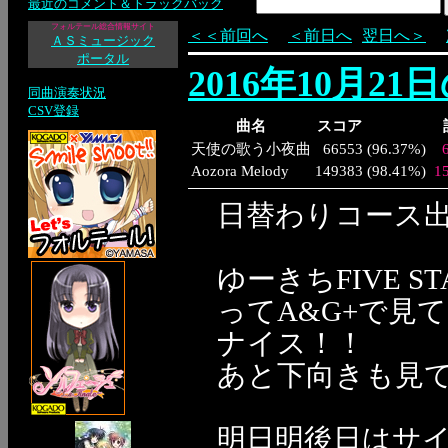
最近のコメント＆トラックバック
フォルテール総合情報サイト
＜＜前回へ
＜前日へ
翌日へ＞
ＡＳミュージック
ポータル
2016年10月21
同曲演奏状況
CSV登録
曲名
スコア
天使の歌う小夜曲
66553
(
96.37%
)
Aozora Melody
149383
(
98.41%
)
1
日替わりコース
ゆーきちFIVE 
ってA&G+で見
ナイス！！
あと下向きも見
明日明後日はサ