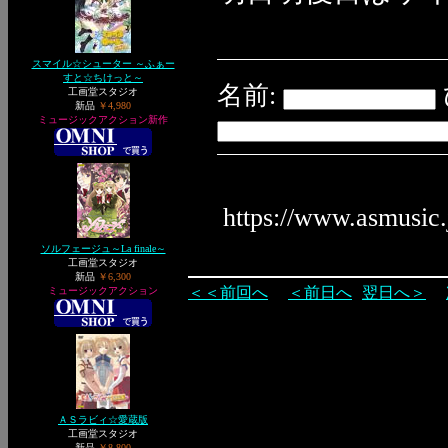
スマイル☆シューター ～ふぁー
すと☆ちけっと～
名前:
工画堂スタジオ
新品
￥4,980
ミュージックアクション新作
https://www.asmusic
ソルフェージュ～La finale～
工画堂スタジオ
新品
￥6,300
＜＜前回へ
＜前日へ
翌日へ＞
ミュージックアクション
ＡＳラビィ☆愛蔵版
工画堂スタジオ
新品
￥8,800