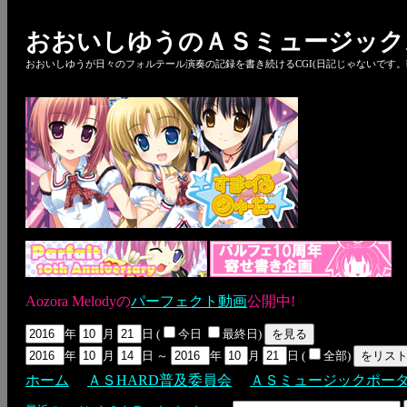
おおいしゆうのＡＳミュージック
おおいしゆうが日々のフォルテール演奏の記録を書き続けるCGI(日記じゃないです。bl
Aozora Melodyの
パーフェクト動画
公開中!
年
月
日 (
今日
最終日)
年
月
日 ～
年
月
日 (
全部)
ホーム
ＡＳHARD普及委員会
ＡＳミュージックポー