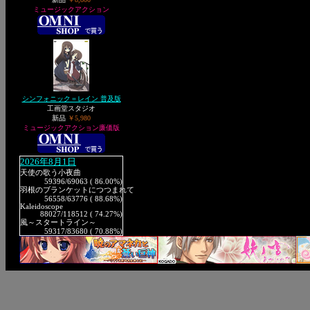
ミュージックアクション
シンフォニック＝レイン 普及版
工画堂スタジオ
新品
￥5,980
ミュージックアクション廉価版
2026年8月1日
天使の歌う小夜曲
59396
/69063 ( 86.00%)
羽根のブランケットにつつまれて
56558
/63776 ( 88.68%)
Kaleidoscope
88027
/118512 ( 74.27%)
風～スタートライン～
59317
/83680 ( 70.88%)