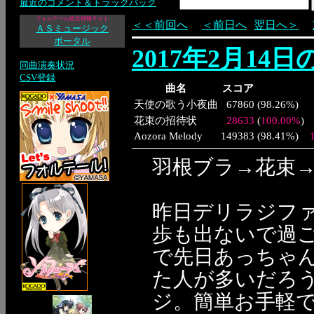
最近のコメント＆トラックバック
フォルテール総合情報サイト
＜＜前回へ
＜前日へ
翌日へ＞
ＡＳミュージック
ポータル
2017年2月14
同曲演奏状況
CSV登録
曲名
スコア
天使の歌う小夜曲
67860
(
98.26%
)
花束の招待状
28633
(
100.00%
)
Aozora Melody
149383
(
98.41%
)
羽根ブラ→花束
昨日デリラジフ
歩も出ないで過
で先日あっちゃ
た人が多いだろ
ジ。簡単お手軽