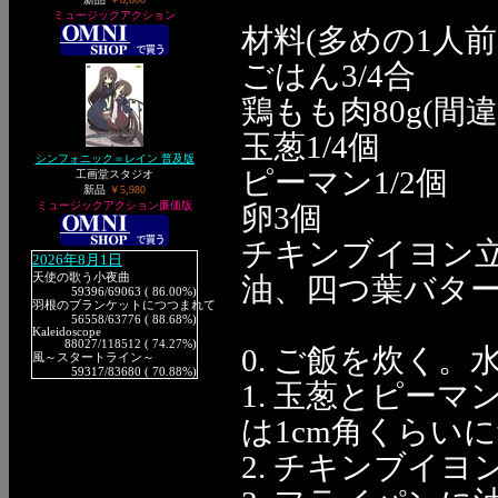
ミュージックアクション
材料(多めの1人前
ごはん3/4合
鶏もも肉80g(
玉葱1/4個
シンフォニック＝レイン 普及版
ピーマン1/2個
工画堂スタジオ
新品
￥5,980
ミュージックアクション廉価版
卵3個
チキンブイヨン立
2026年8月1日
油、四つ葉バター
天使の歌う小夜曲
59396
/69063 ( 86.00%)
羽根のブランケットにつつまれて
56558
/63776 ( 88.68%)
Kaleidoscope
88027
/118512 ( 74.27%)
0. ご飯を炊く。
風～スタートライン～
59317
/83680 ( 70.88%)
1. 玉葱とピー
は1cm角くらい
2. チキンブイ