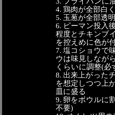
3. フライパン
4. 鶏肉が全部
5. 玉葱が全部
6. ピーマン投
程度とチキンブ
を控えめに色が
7. 塩コショウ
ウは味見しなが
くらいに調整(必
8. 出来上がっ
を想定しつつ上
皿に盛る
9. 卵をボウル
不要)