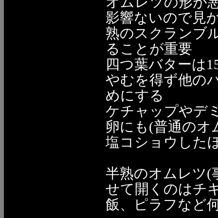
オムレツの形が
影響ないので見
熟のスクランブ
ることが重要
四つ葉バターは15
やむを得ず他の
めにする
ケチャップやデ
卵にも(普通のオ
塩コショウしたほ
半熟のオムレツ(
せて開くのはチ
飯、ピラフなど