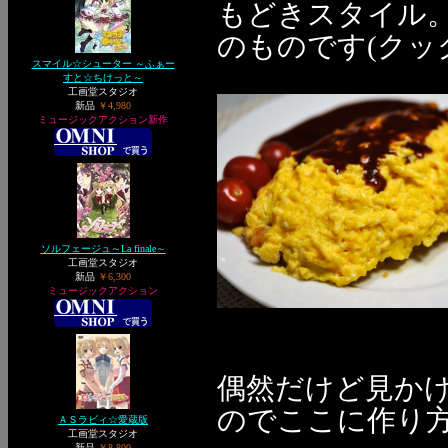
もどきスタイル
のものです(クッ
スマイル☆シューター ～ふぁー
すと☆ちけっと～
工画堂スタジオ
新品
￥4,980
ミュージックアクション新作
ソルフェージュ～La finale～
工画堂スタジオ
新品
￥6,300
ミュージックアクション
偶然だけど見か
のでここに作り方
ＡＳラビィ☆愛蔵版
工画堂スタジオ
新品
￥8,800