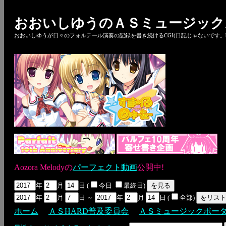
おおいしゆうのＡＳミュージック
おおいしゆうが日々のフォルテール演奏の記録を書き続けるCGI(日記じゃないです。bl
Aozora Melodyの
パーフェクト動画
公開中!
年
月
日 (
今日
最終日)
年
月
日 ～
年
月
日 (
全部)
ホーム
ＡＳHARD普及委員会
ＡＳミュージックポー