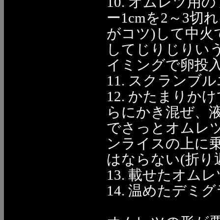
10. オムレツ
ー1cmを2～3
がコツ)して中
してじりじりい
イミングで卵投
11. スクラン
12. かたまり
らにかき混ぜ、
でさっとオムレ
ンライスの上に
はならない(折り
13. 載せたオ
14. 温めたデ