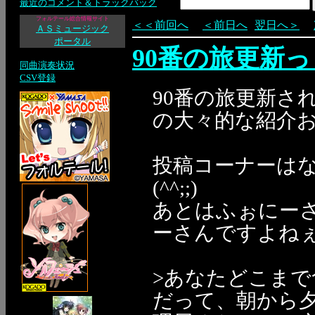
最近のコメント＆トラックバック
フォルテール総合情報サイト
＜＜前回へ
＜前日へ
翌日へ＞
ＡＳミュージック
ポータル
90番の旅更新っ
同曲演奏状況
CSV登録
90番の旅更新さ
の大々的な紹介
投稿コーナーは
(^^;;)
あとはふぉにーさ
ーさんですよね
>あなたどこま
だって、朝から