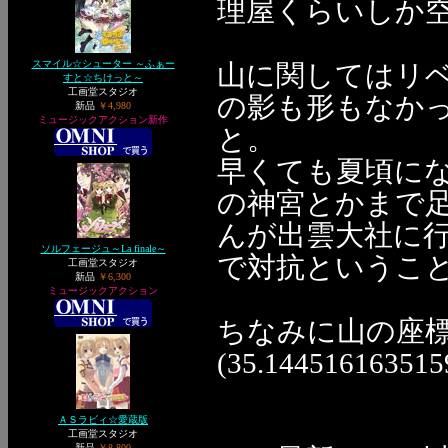
理屋くらいしか空い
スマイル☆シューター ～ふぁー
山に関してはリ
すと☆ちけっと～
工画堂スタジオ
の影も形もなか
新品
￥4,980
ミュージックアクション新作
と。
早くても夏頃に
の神宮とかまで
んが出雲大社に
ソルフェージュ～La finale～
で対抗というこ
工画堂スタジオ
新品
￥6,300
ミュージックアクション
ちなみに山の座
(35.14451616351
ＡＳラビィ☆愛蔵版
工画堂スタジオ
新品
￥8,800