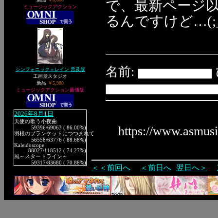
で、最新ページ以外
ミュージックアクション
るんですけど…(;_
名前:
シンフォニック＝レイン 普及版
工画堂スタジオ
新品
￥5,980
ミュージックアクション廉価版
2026年8月1日
天使の歌う小夜曲
https://www.asmus
59396
/69063 ( 86.00%)
羽根のブランケットにつつまれて
56558
/63776 ( 88.68%)
Kaleidoscope
88027
/118512 ( 74.27%)
風～スタートライン～
59317
/83680 ( 70.88%)
＜＜前回へ
＜前日へ
翌日へ＞