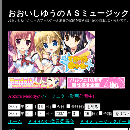
おおいしゆうのＡＳミュージック
おおいしゆうが日々のフォルテール演奏の記録を書き続けるCGI(日記じゃないです。bl
Aozora Melodyの
パーフェクト動画
公開中!
年
月
日 (
今日
最終日)
年
月
日 ～
年
月
日 (
全部)
ホーム
ＡＳHARD普及委員会
ＡＳミュージックポー