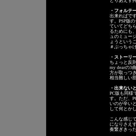
とりあえず押
・フォルテ
出来ればです
す。PSP版
ていてどち
るためにも
ュのミュージ
ょうということ
＃ぶっちゃけ
・ストーリ
ちょっと反則気
my dea
方が取っつきや
相当難しい
・出来ない
PC版も同
す。ただ、P
いのが辛い
して何とか
こんな感じ
になりさえすれ
奏繋ぎきっ