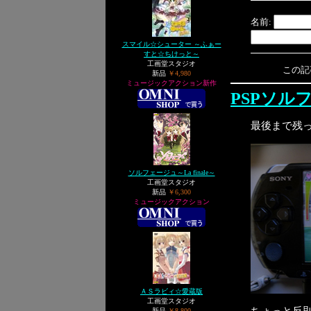
名前:
スマイル☆シューター ～ふぁー
すと☆ちけっと～
工画堂スタジオ
この記事へ
新品
￥4,980
ミュージックアクション新作
PSPソル
最後まで残っ
ソルフェージュ～La finale～
工画堂スタジオ
新品
￥6,300
ミュージックアクション
ＡＳラビィ☆愛蔵版
工画堂スタジオ
新品
￥8,800