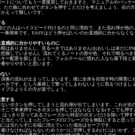
パートについてもう一度復習しておきますと、マニュアルやパッケ
爆)、ただ曲に合わせてボタンを押すことだけを考えましょう。右の
てかえって難しいです。
する
かで殆どの人はハイスピード付けるのと同じ理由で、また流れ弾が他
が一番簡単です。EASYはどう押せばいいのか直感的に分からなく
は直感的に分かりやすいものに
暇はありませんし、見るべきではありません(おおいしは未だにPS
は把握していません)。流れてくるノートの形や色、それで鳴るべき
るキー配置を探しましょう。フォルテールに慣れた人なら最下段と最
一番やりやすいと思います。
わない
と演奏の流れが止まってしまいます。後に全赤を目指す時の障害に
るべきです。むしろ暴発して撃ってしまわないように気をつけまし
タイプＤよりＥの方が楽でしょう。
注意する
はないボタンを押してしまうと流れ弾が出てしまいます。これが右
はそこで本来押すべきボタンを押してはならなくなる(そこでも押す
が、はっきり言ってあるフレーズから特定のボタンだけを除いて押す
ズと当たってしまったフレーズの2フレーズ分を無駄にすると思っ
的には当たらずに右端に消えていった場合はセーフです。
を避けなければならないためうかつに空押しするわけにはいかず、