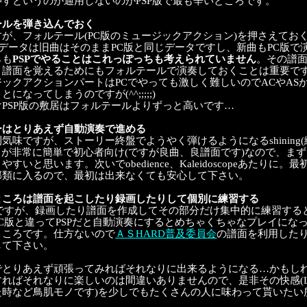
すというのが通用しないのがPSP版で最も辛いところです。
ールを弾き込んでおく
が、フォルテール(PC版のミュージックアクション)を押さえてお
のデータは旧曲はそのままPC版と同じデータですし、新曲もPC版
らも
PSPでやることはこれっぽっちも考えられていません
。その譜
、譜面を覚えるためにもフォルテールで演奏しておくことは重要で
ックアクションパートはPCでやっても激しく難しいのでACやAS
になってしまうのですが(^^;;;;;)
PSP版の敷居はフォルテールよりずっと高いです…
ーはとりあえず自動演奏で進める
味ですが、ストーリー終盤でようやく弾けるようになるshining(織歌)、s
rの3曲が非常に簡単で初心者向け(ですが良曲、良譜面です)なので、
すいと思います。次いでobedience、Kaleidoscopeあたりに。最初か
部類に入るので、最初は出来なくても安心して下さい。
ところは譜面を起こしたり録画したりして個別に練習する
様ですが、録画したり譜面を作成してその部分だけ集中的に練習する
C版と違ってPSPだと自動演奏にするとめちゃくちゃなプレイにな
ところです。仕方ないので
ＡＳHARD普及委員会
の譜面を利用した
して下さい。
でとりあえず頑張ってみればそれなりに出来るようになる…かもし
ばそれなりに楽しいのは間違いありませんので、是非その快感(Little wi
た時など鳥肌モノです)を少しでもたくさんの人に味わって貰いたい