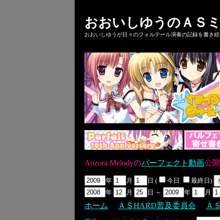
おおいしゆうのＡＳミ
おおいしゆうが日々のフォルテール演奏の記録を書き続ける
Aozora Melodyの
パーフェクト動画
公開
年
月
日 (
今日
最終日)
年
月
日 ～
年
月
ホーム
ＡＳHARD普及委員会
Ａ