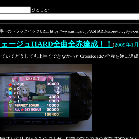
ひとこと:
のトラックバックURL: https://www.asmusic.jp/ASHARD/score/tb.cgi/yu-oish
フェージュHARD全曲全赤達成！！
(
2009年1
ていてどうしても上手くできなかったCrossRoadの全赤を遂に達