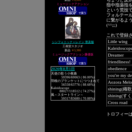
ちょっと反
ミュージックアクション
指中指薬指を
という荒技で
フォルテー
に繋がるよ
(^^;;;)
これで登録さ
Little wing
シンフォニック＝レイン 普及版
工画堂スタジオ
Kaleidoscop
新品
￥5,980
ミュージックアクション廉価版
Dreamer
friendliness!
obedience
2026年8月1日
天使の歌う小夜曲
you're my de
59396
/69063 ( 86.00%)
羽根のブランケットにつつまれて
Aozora Mel
56558
/63776 ( 88.68%)
Kaleidoscope
shining(織歌
88027
/118512 ( 74.27%)
風～スタートライン～
shining(す
59317
/83680 ( 70.88%)
Cross road
トロフィー