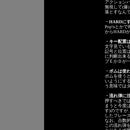
アクション
無視して(
落とすなん
・HARDに
Pop'nと
からHARD
・キー配置
文字見ている
記号と位置
に判断出来
プＥかＤが
・ボムは使
ボムを使う
いようにす
う意味では
・流れ弾に
押すべきで
まうと今度
す)のです
したフレー
なお、点数
この流れ弾