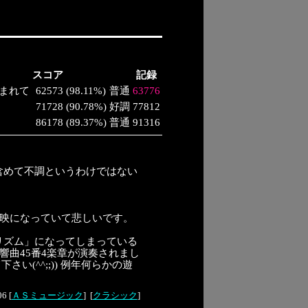
スコア
記録
まれて
62573
(
98.11%
)
普通
63776
71728
(
90.78%
)
好調
77812
86178
(
89.37%
)
普通
91316
含めて不調というわけではない
放映になっていて悲しいです。
リズム」になってしまっている
響曲45番4楽章が演奏されまし
さい(^^;;)) 例年何らかの遊
06
[
ＡＳミュージック
]
[
クラシック
]