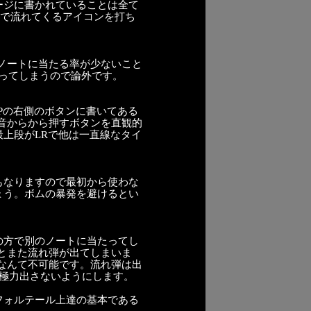
ージに書かれていることは全て
方で流れてくるアイコンを打ち
のノートに当たる率が少ないこと
なってしまうので論外です。
Pの右側のボタンに書いてある
音からから押すボタンを直観的
上段がLRで他は一直線なタイ
もなりますので最初から使わな
ょう。ボムの暴発を避けるとい
の方で別のノートに当たってし
とまた流れ弾が出てしまいま
なんて不可能です。流れ弾は出
て極力出さないようにします。
フォルテール上達の基本である