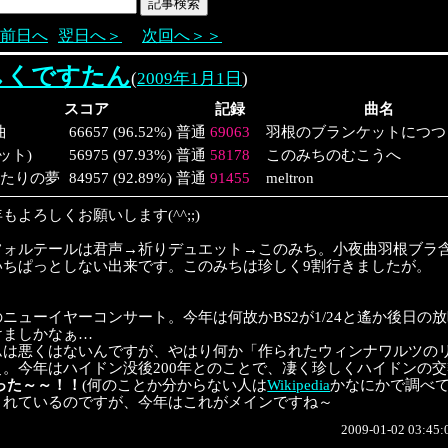
前日へ
翌日へ＞
次回へ＞＞
しくですたん
(
2009年1月1日
)
スコア
記録
曲名
曲
66657
(
96.52%
)
普通
69063
羽根のブランケットにつつ
ット)
56975
(
97.93%
)
普通
58178
このみちのむこうへ
ふたりの夢
84957
(
92.89%
)
普通
91455
meltron
もよろしくお願いします(^^;;)
フォルテールは君声→祈りデュエット→このみち。小夜曲羽根ブラ
いちぱっとしない出来です。このみちは珍しく9割行きましたが。
ニューイヤーコンサート。今年は何故かBS2が1/24と遙か後日の
けましかなぁ…
ムは悪くはないんですが、やはり何か「作られたウィンナワルツの
。今年はハイドン没後200年とのことで、凄く珍しくハイドンの交
った～～！！
(何のことか分からない人は
Wikipedia
かなにかで調べて下
まれているのですが、今年はこれがメインですね～
2009-01-02 03:45: