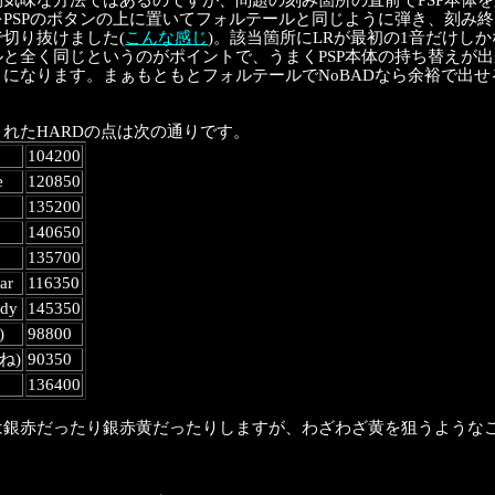
則気味な方法ではあるのですが、問題の刻み箇所の直前でPSP本体
PSPのボタンの上に置いてフォルテールと同じように弾き、刻み終
切り抜けました(
こんな感じ
)。該当箇所にLRが最初の1音だけし
ルと全く同じというのがポイントで、うまくPSP本体の持ち替えが
うになります。まぁもともとフォルテールでNoBADなら余裕で出
れたHARDの点は次の通りです。
104200
e
120850
135200
140650
135700
ar
116350
ody
145350
)
98800
くね)
90350
136400
は銀赤だったり銀赤黄だったりしますが、わざわざ黄を狙うような