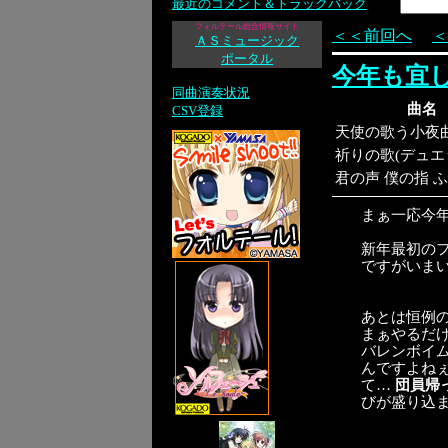
最近のコメント＆トラックバック
フォルテール総合情報サイト
＜＜前回へ
＜
ＡＳミュージック
ポータル
今年も宜
同曲演奏状況
曲名
CSV登録
天使の歌う小夜
祈りの歌(デュエ
君の声 僕の指 
まぁ一応今年
新年最初の
ですがいま
あとは恒例の
まぁやるだ
バレンボイ
んですよねぇ
て…
団員帰
びが盛り込