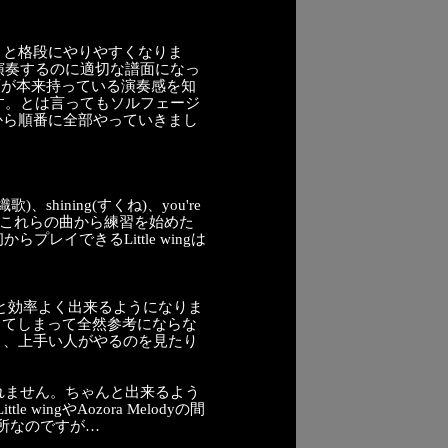
くと格段にやりやすくなりま
で演奏するのに適切な譜面になっ
面が本来持っている演奏感を知
す。とは言ってもソルフェージ
から順番に全部やっていきまし
hining(すくね)、you're
まずこれらの曲から練習を始めた
らプレイできるLittle wingは
と効率よく出来るようになりま
ってしまって全然参考にならな
り、上手い人がやるのを見たり
れません。ちゃんと出来るよう
ngやAozora Melodyの間
所なのですが…