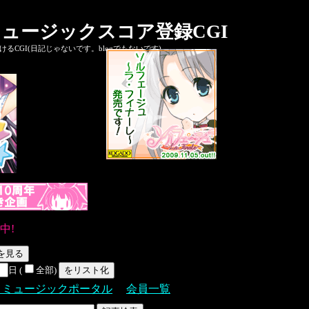
ュージックスコア登録CGI
CGI(日記じゃないです。blogでもないです)
中!
日 (
全部)
Ｓミュージックポータル
会員一覧