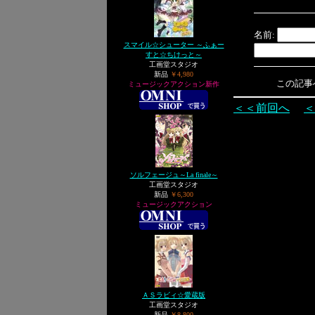
名前:
スマイル☆シューター ～ふぁー
すと☆ちけっと～
工画堂スタジオ
新品
￥4,980
この記事へのト
ミュージックアクション新作
＜＜前回へ
＜
ソルフェージュ～La finale～
工画堂スタジオ
新品
￥6,300
ミュージックアクション
ＡＳラビィ☆愛蔵版
工画堂スタジオ
新品
￥8,800