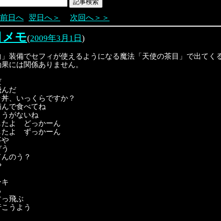
前日へ
翌日へ＞
次回へ＞＞
目メモ
(
2009年3月1日
)
曲」装備でセフィが使えるようになる魔法「天使の茶目」で出てく
効果には関係ありません。
だ
飛んだ
ラ丼、いっくらですか？
噛んで食べてね
ようがないね
したよ どっかーん
したよ ずっかーん
事や
ぞう
てんのう？
や
ーキ
る
すっ飛ぶ
行こうよう