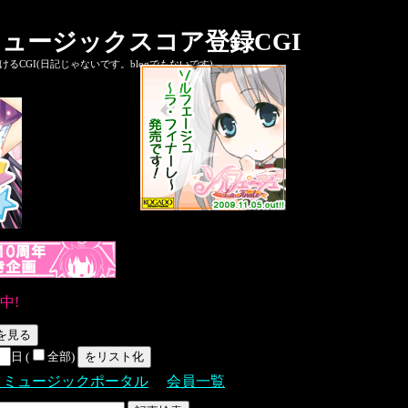
ュージックスコア登録CGI
CGI(日記じゃないです。blogでもないです)
中!
日 (
全部)
Ｓミュージックポータル
会員一覧