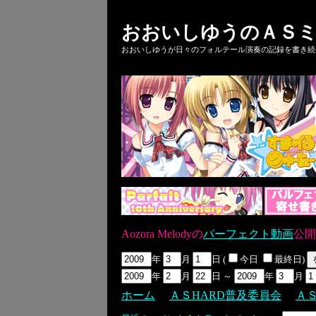
おおいしゆうのＡＳミ
おおいしゆうが日々のフォルテール演奏の記録を書き続ける
Aozora Melodyの
パーフェクト動画
公開
年
月
日 (
今日
最終日)
年
月
日 ～
年
月
ホーム
ＡＳHARD普及委員会
Ａ