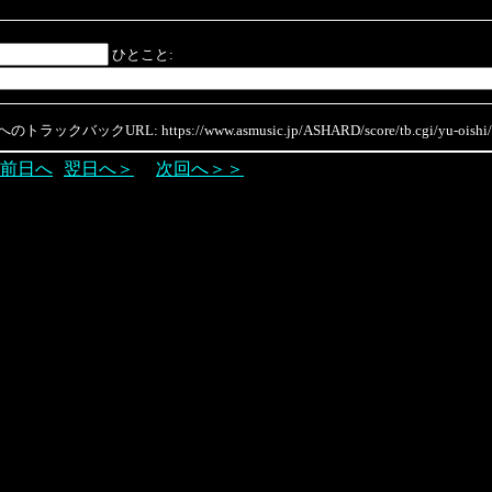
ひとこと:
ラックバックURL: https://www.asmusic.jp/ASHARD/score/tb.cgi/yu-oishi/
前日へ
翌日へ＞
次回へ＞＞