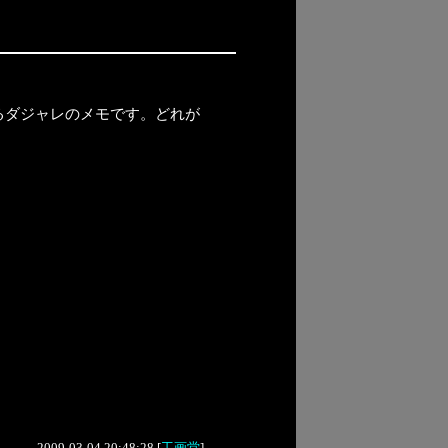
るダジャレのメモです。どれが
2009-03-04 20:48:28
[
工画堂
]