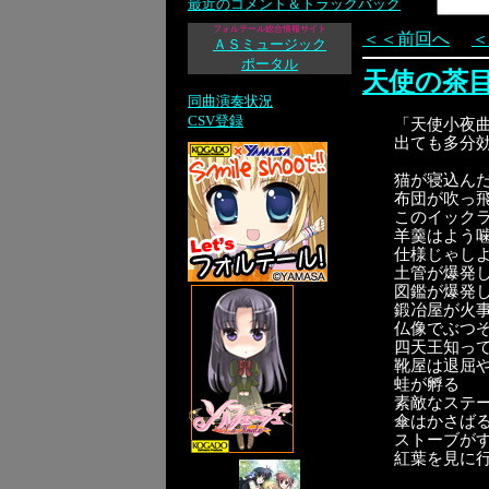
最近のコメント＆トラックバック
フォルテール総合情報サイト
＜＜前回へ
＜
ＡＳミュージック
ポータル
天使の茶
同曲演奏状況
CSV登録
「天使小夜
出ても多分
猫が寝込ん
布団が吹っ
このイック
羊羹はよう
仕様じゃし
土管が爆発
図鑑が爆発
鍛冶屋が火
仏像でぶつ
四天王知っ
靴屋は退屈
蛙が孵る
素敵なステ
傘はかさば
ストーブが
紅葉を見に